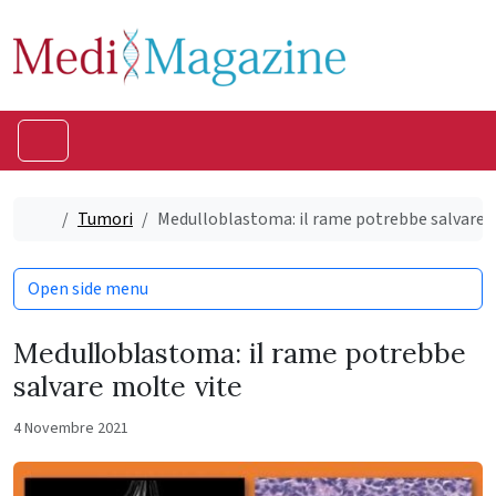
Skip to content
Skip to footer
Menu
Home
Tumori
Medulloblastoma: il rame potrebbe salvare 
Open side menu
Medulloblastoma: il rame potrebbe
salvare molte vite
4 Novembre 2021