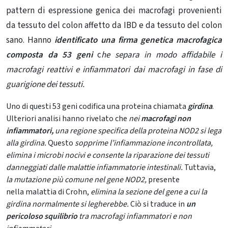
pattern di espressione genica dei macrofagi provenienti
da tessuto del colon affetto da IBD e da tessuto del colon
sano. Hanno
identificato una firma genetica macrofagica
composta da 53 geni
c
he separa in modo affidabile
i
macrofagi reattivi e infiammatori
dai macrofagi in fase di
guarigione dei tessuti.
Uno di questi 53 geni codifica una proteina chiamata
girdina
.
Ulteriori analisi hanno rivelato che
nei
macrofagi non
infiammatori,
una regione specifica della proteina NOD2 si lega
alla girdina.
Questo
sopprime
l’infiammazione
incontrollata,
elimina i microbi nocivi e consente la riparazione dei tessuti
danneggiati dalle
malattie infiammatorie intestinali
.
Tuttavia,
la
mutazione più comune nel gene NOD2,
presente
nella
malattia di Crohn,
elimina la sezione del gene a cui la
girdina normalmente si legherebbe.
Ciò si traduce in
un
pericoloso squilibrio
tra macrofagi infiammatori e non