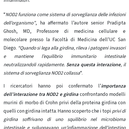
infiammatori.
“
NOD2 funziona come sistema di sorveglianza delle infezioni
dell’organismo”
, ha affermato l’autore senior Pradipta
Ghosh, MD, Professore
di medicina cellulare e
molecolare
presso la Facoltà di Medicina dell’UC San
Diego.
“Quando si lega alla girdina, rileva i patogeni invasori
e mantiene l’equilibrio immunitario intestinale
neutralizzandoli rapidamente.
Senza questa interazione
, il
sistema di sorveglianza NOD2 collassa
“.
I ricercatori hanno poi confermato l’
importanza
dell’interazione tra NOD2 e girdina
confrontando modelli
murini di morbo di Crohn privi della proteina girdina con
quelli con girdina intatta. Hanno scoperto che i topi
privi di
girdina soffrivano di uno squilibrio nel
microbioma
intestinale
e sviluppavano un’infiammazione dell’intestino