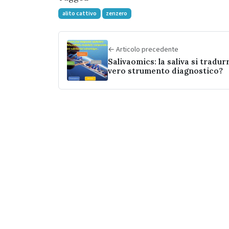
alito cattivo
zenzero
← Articolo precedente
Salivaomics: la saliva si tradur
vero strumento diagnostico?