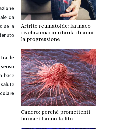
lazione
sale da
Artrite reumatoide: farmaco
: se la
rivoluzionario ritarda di anni
ntenuto
la progressione
 t
ra le
o senso
va base
 salute
colare
Cancro: perché promettenti
farmaci hanno fallito