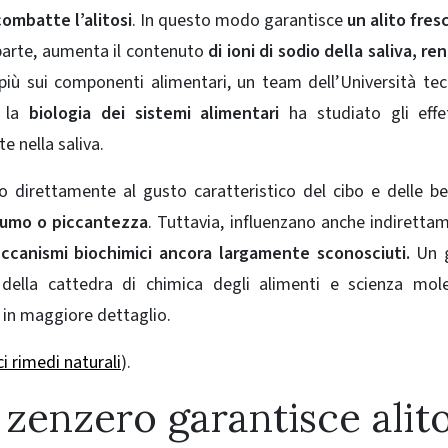
ombatte l’alitosi
. In questo modo garantisce
un alito fres
a parte, aumenta il contenuto
di ioni di sodio della saliva, r
iù sui componenti alimentari, un team dell’Università tec
r la
biologia dei sistemi alimentari
ha studiato gli effe
e nella saliva.
 direttamente al gusto caratteristico del cibo e delle b
fumo o piccantezza
. Tuttavia, influenzano anche indirettam
ccanismi biochimici ancora largamente sconosciuti.
Un 
lla cattedra di chimica degli alimenti e scienza mole
 in maggiore dettaglio.
i rimedi naturali
).
 zenzero garantisce alit