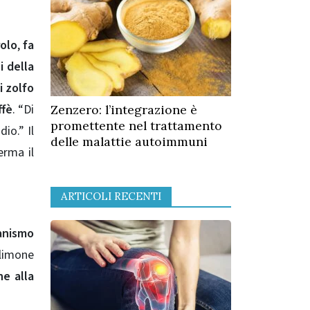
rolo
,
fa
i della
i zolfo
ffè
. “Di
Zenzero: l’integrazione è
promettente nel trattamento
io.” Il
delle malattie autoimmuni
erma il
ARTICOLI RECENTI
anismo
 limone
ne alla