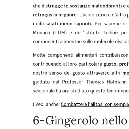
che
distrugge le sostanze maleodoranti e c
retrogusto migliore.
L’acido citrico, d’altr
i cibi salati meno saporiti.
Per saperne di p
Monaco (TUM) e dell’Istituto Leibniz pe
componenti alimentari sulle molecole disciolt
Molte componenti alimentari contribuiscono
contribuendo al loro particolare
gusto, pro
nostro senso del gusto attraverso altri
me
guidato dal Professor Thomas Hofmann de
sensoriale ha ora studiato questo fenomeno
( Vedi anche:
Combattere l’alitosi con semplic
6-Gingerolo nello