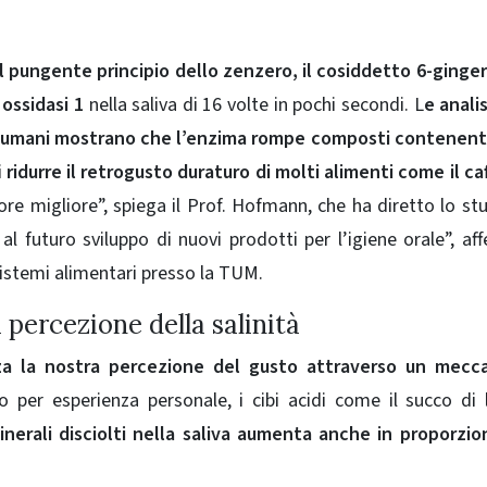
l pungente principio dello zenzero, il cosiddetto 6-ginge
 ossidasi 1
nella saliva di 16 volte in pochi secondi. L
e analis
ari umani mostrano che l’enzima rompe composti contenent
i
ridurre il retrogusto duraturo di molti alimenti come il ca
e migliore”, spiega il Prof. Hofmann, che ha diretto lo stud
 futuro sviluppo di nuovi prodotti per l’igiene orale”, aff
 sistemi alimentari presso la TUM.
a percezione della salinità
nza la nostra percezione del gusto attraverso un mecc
per esperienza personale, i cibi acidi come il succo di
inerali disciolti nella saliva aumenta anche in proporzio