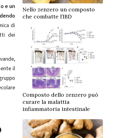
co e un
Nello zenzero un composto
endendo
che combatte l’IBD
nica di
tti dei
evande,
ente il
gruppo
colare
Composto dello zenzero può
curare la malattia
infiammatoria intestinale
o