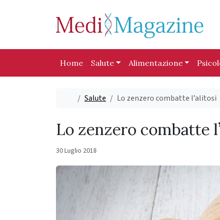
Skip to content
Skip to footer
Home
Salute
Alimentazione
Psico
Home
Salute
Lo zenzero combatte l’alitosi
Lo zenzero combatte l’
30 Luglio 2018