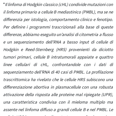
“
Il linfoma di Hodgkin classico (cHL) condivide mutazioni con
il linfoma primario a cellule B mediastinico (PMBL), ma se ne
differenzia per istologia, comportamento clinico e fenotipo.
Per definire i programmi trascrizionali alla base di queste
differenze, abbiamo eseguito un’analisi di citometria a flusso
e un sequenziamento dell’RNA a basso input di cellule di
Hodgkin e Reed-Sternberg (HRS) provenienti da diciotto
tumori primari, cellule B intratumorali appaiate e quattro
linee cellulari di cHL, confrontandole con i dati di
sequenziamento dell’RNA di 40 casi di PMBL. La profilazione
trascrittomica ha rivelato che le cellule HRS subiscono una
differenziazione abortiva in plasmacellule con una robusta
attivazione della risposta alle proteine ​​mal ripiegate (UPR),
una caratteristica condivisa con il mieloma multiplo ma
assente nel linfoma diffuso a grandi cellule B e nel PMBL. Le