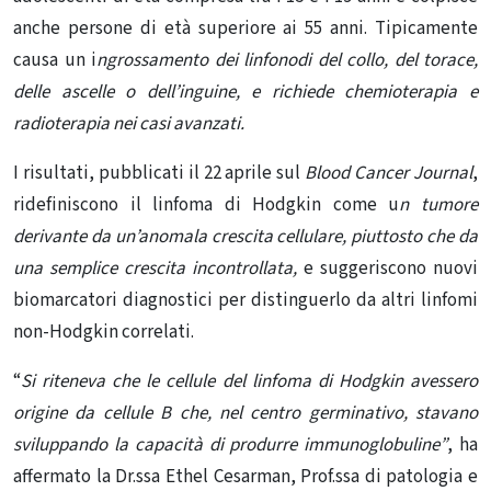
anche persone di età superiore ai 55 anni. Tipicamente
causa un i
ngrossamento dei linfonodi del collo, del torace,
delle ascelle o dell’inguine, e richiede chemioterapia e
radioterapia nei casi avanzati.
I
risultati
, pubblicati il ​​22 aprile sul
Blood Cancer Journal
,
ridefiniscono il linfoma di Hodgkin come u
n tumore
derivante da un’anomala crescita cellulare, piuttosto che da
una semplice crescita incontrollata,
e suggeriscono nuovi
biomarcatori diagnostici per distinguerlo da altri linfomi
non-Hodgkin correlati.
“
Si riteneva che le cellule del linfoma di Hodgkin avessero
origine da cellule B che, nel centro germinativo, stavano
sviluppando la capacità di produrre immunoglobuline”
, ha
affermato la Dr.ssa Ethel Cesarman, Prof.ssa di patologia e