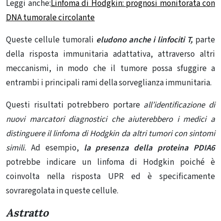
Legg
i
a
n
che:
Linfoma di Hodgkin: prognosi monitorata con
DNA tumorale circolante
Queste cellule tumorali
eludono anche i linfociti T,
parte
della risposta immunitaria adattativa, attraverso altri
meccanismi, in modo che il tumore possa sfuggire a
entrambi i principali rami della sorveglianza immunitaria.
Questi risultati potrebbero portare
all’identificazione di
nuovi marcatori diagnostici che aiuterebbero i medici a
distinguere il linfoma di Hodgkin da altri tumori con sintomi
simili.
Ad esempio,
la presenza della proteina PDIA6
potrebbe indicare un linfoma di Hodgkin
poiché è
coinvolta nella risposta UPR ed è specificamente
sovraregolata in queste cellule.
Astratto