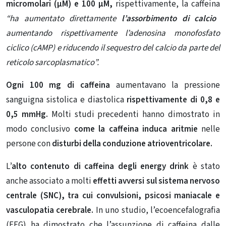
micromolari (μM) e 100 µM,
rispettivamente, la caffeina
“ha aumentato direttamente
l’assorbimento di calcio
aumentando rispettivamente l’adenosina monofosfato
ciclico (cAMP) e riducendo il sequestro del calcio da parte del
reticolo sarcoplasmatico”.
Ogni 100 mg di caffeina
aumentavano la pressione
sanguigna sistolica e diastolica
rispettivamente di 0,8 e
0,5 mmHg.
Molti studi precedenti hanno dimostrato in
modo conclusivo
come la caffeina induca aritmie
nelle
persone con
disturbi della conduzione atrioventricolare.
L
’alto contenuto di caffeina degli energy drink
è stato
anche associato a molti
effetti avversi sul sistema nervoso
centrale (SNC), tra cui convulsioni, psicosi maniacale e
vasculopatia cerebrale.
In uno studio, l’ecoencefalografia
(EEG) ha dimostrato che l’assunzione di caffeina dalle