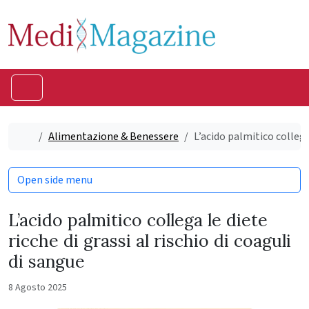
Skip to content
Skip to footer
Menu
Home
Alimentazione & Benessere
L’acido palmitico collega 
Open side menu
L’acido palmitico collega le diete
ricche di grassi al rischio di coaguli
di sangue
8 Agosto 2025