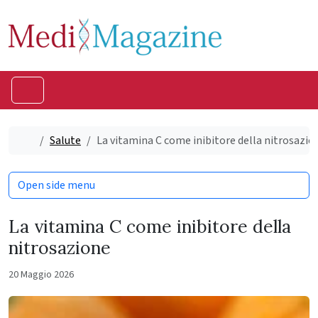
Skip to content
Skip to footer
Menu
Home
Salute
La vitamina C come inibitore della nitrosazio
Open side menu
La vitamina C come inibitore della
nitrosazione
20 Maggio 2026