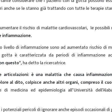
rtante considerare che i pazienti con la gotta possono es
i anche se le stanno già trattando con tutte le terapie sta
entare il rischio di malattie cardiovascolari, le possibili 
 e infiammazione.
o livello di infiammazione sono ad aumentato rischio di
m
otta è caratterizzata da periodi di infiammazione ac
con questo
“, ha detto la ricercatrice.
 articolazioni: è una malattia
che causa infiammazion
lore al dito, colpisce anche altri organi, compreso il cuo
e di medicina ed epidemiologia all’Università dell’Ala
i potenziali pericoli di ignorare anche episodi occasionali di 