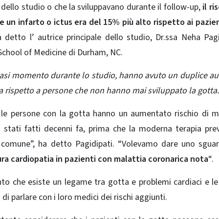
o dello studio o che la sviluppavano durante il follow-up,
il ri
e un infarto o ictus era del 15% più alto rispetto ai pazie
 detto l’ autrice principale dello studio, Dr.ssa Neha Pagi
 School of Medicine di Durham, NC.
lsiasi momento durante lo studio, hanno avuto un duplice 
aca rispetto a persone che non hanno mai sviluppato la gotta.
 le persone con la gotta hanno un aumentato rischio di m
o stati fatti decenni fa, prima che la moderna terapia pre
comune”, ha detto Pagidipati. “Volevamo dare uno sguar
ura cardiopatia in pazienti con
malattia coronarica
nota
“.
o che esiste un legame tra gotta e problemi cardiaci e l
di parlare con i loro medici dei rischi aggiunti.