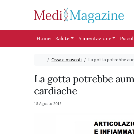
Skip to content
Skip to footer
Home
Salute
Alimentazione
Psico
Home
Ossa e muscoli
La gotta potrebbe aume
La gotta potrebbe aume
cardiache
18 Agosto 2018