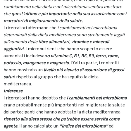
cambiamento nella dieta e nel microbioma sembra mostrare
che
quest’ultimo è più importante nella sua associazione con i
marcatori di miglioramento della salute.
I ricercatori affermano che
i cambiamenti nel microbioma
determinati dalla dieta mediterranea sono strettamente legati
all’aumento delle f
ibre alimentari, vitamine e minerali
aggiuntivi.
I micronutrienti che hanno scoperto essere
aumentati includevan
o vitamine C, B1, B6, B9, ferro, rame,
potassio, manganese e magnesio.
D’altra parte, i controlli
hanno mostrato un
livello più elevato di assunzione di grassi
satur
i rispetto al gruppo che ha seguito la dieta
mediterranea.
Inferenze
I ricercatori hanno dedotto che
i cambiamenti nel microbio
ma
erano probabilmente più importanti nel migliorare la salute
dei partecipanti che hanno adottato la dieta mediterranea
rispetto alla dieta stessa che potrebbe essere servita come
agente.
Hanno calcolato un
“indice del microbioma”
ed