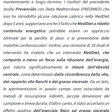
mantenimento a lungo termine. I risultati del precedente
studio
Prevención
con Dieta Mediterránea (PREDIMED) che
non ha introdotto alcuna riduzione calorica nella MedDiet
dopo 5 anni,
supportano anche il fatto che
MedDiet a ridotto
contenuto energetico
potrebbe essere un approccio
ottimale per la perdita di peso. e la prevenzione delle
malattie cardiovascolari. Inoltre, una revisione di 18 studi di
intervento ha rivelato che un intervento
MedDiet, che
comporta o meno un focus sulla riduzione dell’energia,
può ridurre significativamente le
misure dell’obesità
centrale
, come determinato
dalla circonferenza della vita,
dal rapporto vita-fianchi o dal grasso viscerale
. Da un lato,
le sperimentazioni in questo campo sono ostacolate da
metodi di misurazione indiretti, piccole dimensioni del
campione o breve durata. D’altro canto, è stato accertato un
effetto positivo
dell’esercizio fisico sul grasso viscerale