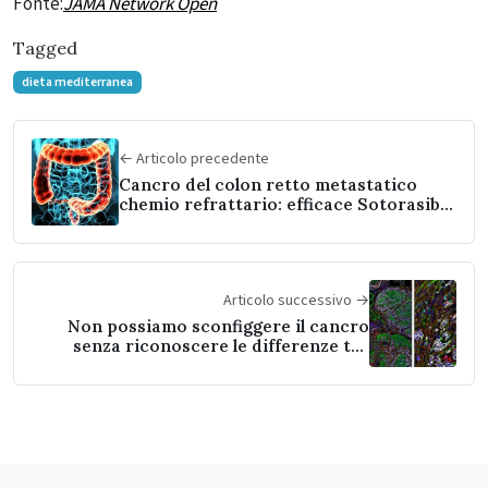
Fonte:
JAMA Network Open
Tagged
dieta mediterranea
← Articolo precedente
Cancro del colon retto metastatico
chemio refrattario: efficace Sotorasib +
Panitumumab
Articolo successivo →
Non possiamo sconfiggere il cancro
senza riconoscere le differenze tra
uomini e donne