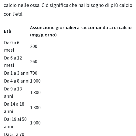
calcio nelle ossa. Ciò significa che hai bisogno di più calcio
con l’età.
Assunzione giornaliera raccomandata di calcio
Età
(mg/giorno)
Da 0 a 6
200
mesi
Da 6 a 12
260
mesi
Da 1 a 3 anni
700
Da 4 a 8 anni
1.000
Da 9 a 13
1.300
anni
Da 14 a 18
1.300
anni
Dai 19 ai 50
1.000
anni
Da 51 a 70