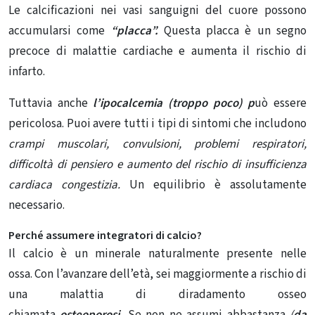
Le calcificazioni nei vasi sanguigni del cuore possono
accumularsi come
“placca”.
Questa placca è un segno
precoce di malattie cardiache e aumenta il rischio di
infarto.
Tuttavia anche
l’ipocalcemia
(troppo poco) p
uò essere
pericolosa. Puoi avere tutti i tipi di sintomi che includono
crampi muscolari, convulsioni, problemi respiratori,
difficoltà di pensiero e aumento del rischio di insufficienza
cardiaca congestizia.
Un equilibrio è assolutamente
necessario.
Perché assumere integratori di calcio?
Il calcio è un minerale naturalmente presente nelle
ossa. Con l’avanzare dell’età, sei maggiormente a rischio di
una malattia di diradamento osseo
chiamata
osteoporosi
.
Se non ne assumi abbastanza
(
da