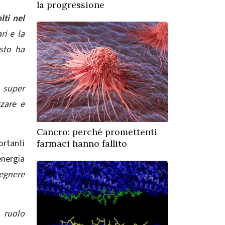
la progressione
ti nel
ri e la
esto ha
 super
zare e
Cancro: perché promettenti
ortanti
farmaci hanno fallito
energia
pegnere
 ruolo