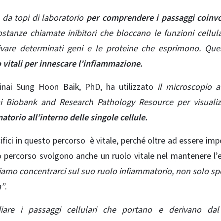
 da topi di laboratorio
per comprendere i passaggi coinvol
stanze chiamate inibitori che bloccano le funzioni cellula
ivare determinati geni e le proteine ​​che esprimono. Qu
o vitali per innescare l’infiammazione.
inai Sung Hoon Baik, PhD, ha utilizzato
il microscopio a
ai Biobank and Research Pathology Resource per visualiz
torio all’interno delle singole cellule.
ifici in questo percorso
è vitale, perché oltre ad essere imp
 percorso svolgono anche un ruolo vitale nel mantenere l’
iamo concentrarci sul suo ruolo infiammatorio, non solo s
a”
.
diare i passaggi cellulari che portano e derivano dal