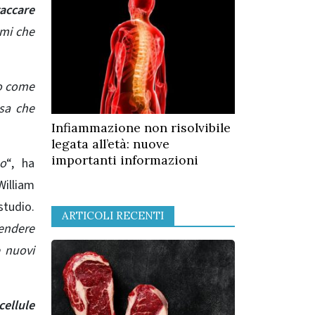
taccare
omi che
o come
nsa che
Infiammazione non risolvibile
legata all’età: nuove
importanti informazioni
no
“, ha
illiam
studio.
ARTICOLI RECENTI
rendere
e nuovi
cellule