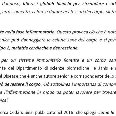
te dannoso,
libera i globuli bianchi per circondare e at
, arrossamento, calore e dolore nei tessuti del corpo, sint
e nella fase infiammatoria.
Questo provoca ciò che è not
onica può danneggiare le cellule sane del corpo e si pe
tipo 2, malattie cardiache e depressione.
le per un sistema immunitario fiorente e un corpo sa
nte del Dipartimento di scienze biomediche e Janis e W
Disease che è anche autore senior e corrispondente dello 
ò devastare il corpo.
Ciò sottolinea l’importanza di comp
ata l’infiammazione in modo da poter lavorare per trovar
ica”.
icerca Cedars-Sinai pubblicata nel 2016 che spiega
come le 