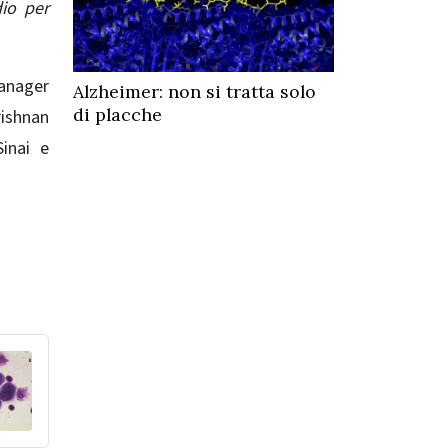
dio per
anager
Alzheimer: non si tratta solo
di placche
rishnan
inai e