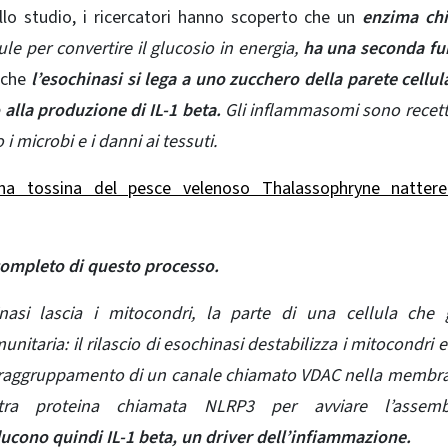
llo studio, i ricercatori hanno scoperto che un
enzima ch
ule per convertire il glucosio in energia,
ha una seconda fu
 che
l’esochinasi si lega a uno zucchero della parete cellul
 alla produzione di IL-1 beta.
Gli inflammasomi sono recett
 microbi e i danni ai tessuti.
na tossina del pesce velenoso Thalassophryne nattere
 completo di questo processo.
inasi lascia i mitocondri, la parte di una cellula che 
nitaria: il rilascio di esochinasi destabilizza i mitocondri e
al raggruppamento di un canale chiamato VDAC nella membr
ltra proteina chiamata NLRP3 per avviare l’assemb
ucono quindi IL-1 beta, un driver dell’infiammazione.