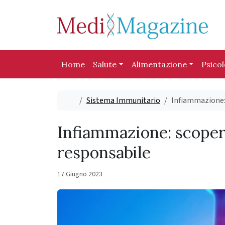
Skip to content
Skip to footer
Home
Salute
Alimentazione
Psico
Home
Sistema Immunitario
Infiammazione: 
Infiammazione: scoper
responsabile
17 Giugno 2023