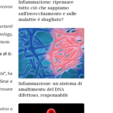
Infiammazione: ripensare
rcorso
tutto ciò che sappiamo
sull’invecchiamento e sulle
malattie è sbagliato?
ortanti
nology
,
torie.
 di IL-
ta
“, ha
Sinai e
Infiammazione: un sistema di
trovare
smaltimento del DNA
difettoso, responsabile
virus o