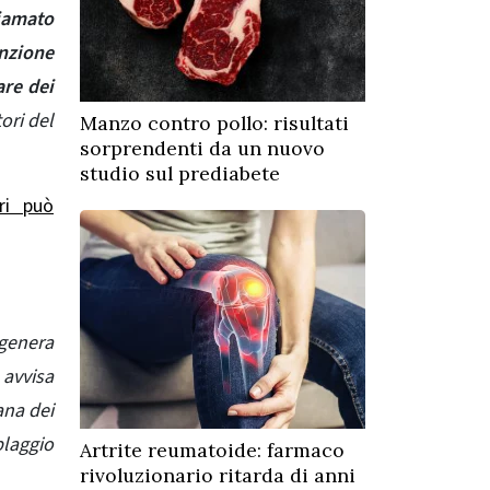
iamato
nzione
are dei
ori del
Manzo contro pollo: risultati
sorprendenti da un nuovo
studio sul prediabete
ri può
genera
 avvisa
ana dei
laggio
Artrite reumatoide: farmaco
rivoluzionario ritarda di anni