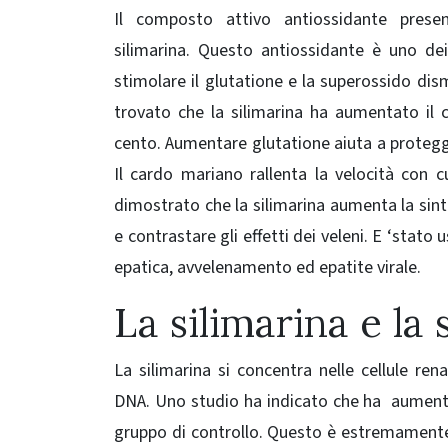
Il composto attivo antiossidante pres
silimarina.
Questo antiossidante è uno dei 
stimolare il glutatione e la superossido d
trovato che la silimarina ha aumentato il c
cento.
Aumentare glutatione aiuta a protegge
Il c
ardo mariano rallenta la velocità con c
dimostrato che la silimarina aumenta la sinte
e contrastare gli effetti dei veleni.
E ‘stato u
epatica, avvelenamento ed epatite virale.
La silimarina e la 
La silimarina si concentra nelle cellule ren
DNA.
Uno studio ha indicato che ha aumentat
gruppo di controllo.
Questo è estremamente 