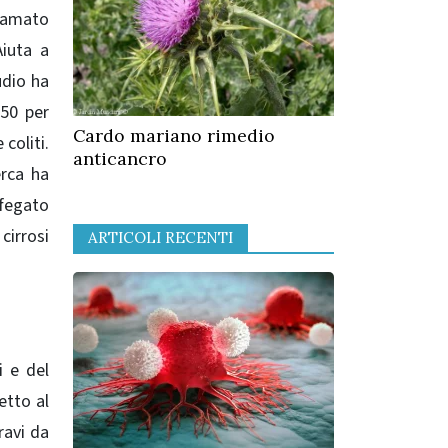
iamato
Aiuta a
dio ha
 50 per
Cardo mariano rimedio
coliti.
anticancro
erca ha
 fegato
 cirrosi
ARTICOLI RECENTI
i e del
etto al
ravi da