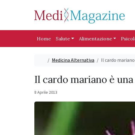
Skip to content
Skip to footer
Home
Salute
Alimentazione
Psico
Home
Medicina Alternativa
Il cardo mariano
Il cardo mariano è una
8 Aprile 2013