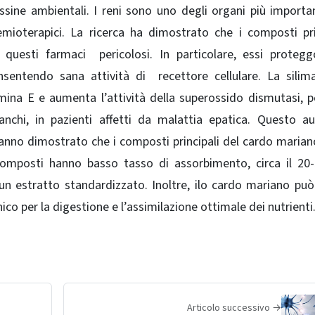
ossine ambientali.
I reni sono uno degli organi più importa
emioterapici.
La ricerca ha dimostrato che i composti pri
 questi farmaci pericolosi.
In particolare, essi proteg
onsentendo sana attività di recettore cellulare. La s
ilim
mina E e aumenta l’attività della superossido dismutasi, 
anchi, in pazienti affetti da malattia epatica.
Questo a
anno dimostrato che i composti principali del cardo maria
omposti hanno basso tasso di assorbimento, circa il 20
un estratto standardizzato. Inoltre, ilo c
ardo mariano può
co per la digestione e l’assimilazione ottimale dei nutrienti
Articolo successivo →