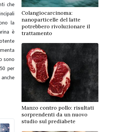
nti che
Colangiocarcinoma:
ncipali
nanoparticelle del latte
gono la
potrebbero rivoluzionare il
arina è
trattamento
potente
umenta
no sono
-50 per
 anche
.
Manzo contro pollo: risultati
sorprendenti da un nuovo
studio sul prediabete