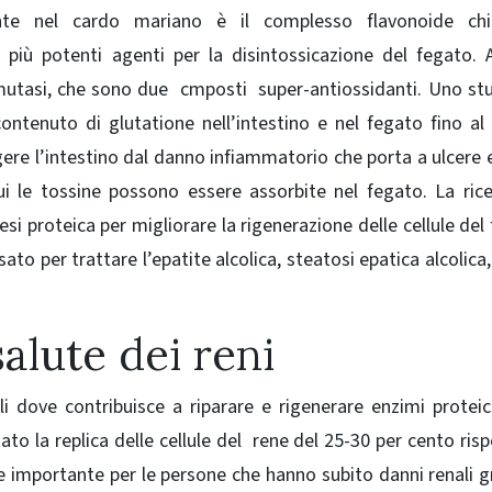
ente nel cardo mariano è il complesso flavonoide ch
più potenti agenti per la disintossicazione del fegato.
ismutasi, che sono due cmposti super-antiossidanti.
Uno stu
ontenuto di glutatione nell’intestino e nel fegato fino al
re l’intestino dal danno infiammatorio che porta a ulcere e 
ui le tossine possono essere assorbite nel fegato.
La ric
si proteica per migliorare la rigenerazione delle cellule del
sato per trattare l’epatite alcolica, steatosi epatica alcolica,
salute dei reni
ali dove contribuisce a riparare e rigenerare enzimi proteic
o la replica delle cellule del rene del 25-30 per cento risp
importante per le persone che hanno subito
danni renali g