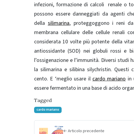
infezioni, formazione di calcoli renale o t
possono essere danneggiati da agenti ch
della
silimarina
,
proteggoggono i reni da
membrana cellulare delle cellule renali c
considerata 10 volte più potente della vita
antiossidante (SOD) nei globuli rossi e bi
l’ossigenazione e l’immunità. Diversi
studi h
la silimarina e silibina silychristin.
Questi c
cento.
E ‘meglio usare il
cardo mariano
in 
essere fermentato in una base di acido organi
Tagged
cardo mariano
← Articolo precedente