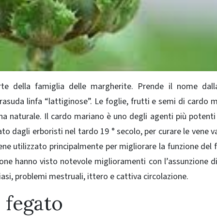
te della famiglia delle margherite.
Prende il nome dal
rasuda linfa “lattiginose”.
Le foglie, frutti e semi di cardo 
a naturale. Il c
ardo mariano è uno degli agenti più potenti
ato dagli erboristi nel tardo 19 ° secolo, per curare le vene v
ene utilizzato principalmente per migliorare la funzione del 
one hanno visto notevole miglioramenti con l’assunzione d
si, problemi mestruali, ittero e cattiva circolazione.
l fegato