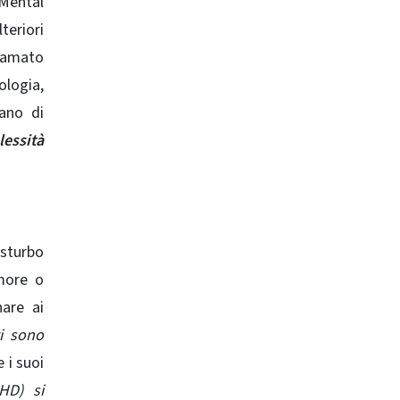
 Mental
teriori
iamato
ologia,
vano di
lessità
isturbo
umore o
nare ai
i sono
 i suoi
DHD) si