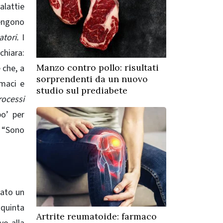
alattie
vengono
atori.
I
chiara:
Manzo contro pollo: risultati
 che, a
sorprendenti da un nuovo
rmaci e
studio sul prediabete
rocessi
o’ per
, “Sono
zato un
 quinta
Artrite reumatoide: farmaco