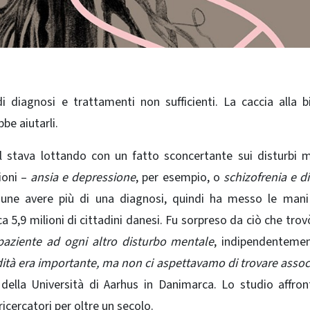
di diagnosi e trattamenti non sufficienti. La caccia alla b
be aiutarli.
l stava lottando con un fatto sconcertante sui disturbi m
ioni –
ansia e depressione
, per esempio, o
schizofrenia e d
une avere più di una diagnosi, quindi ha messo le mani
 5,9 milioni di cittadini danesi.
Fu sorpreso da ciò che trov
paziente ad ogni altro disturbo mentale
, indipendenteme
tà era importante, ma non ci aspettavamo di trovare assoc
, della Università di Aarhus in Danimarca.
Lo studio affro
cercatori per oltre un secolo.