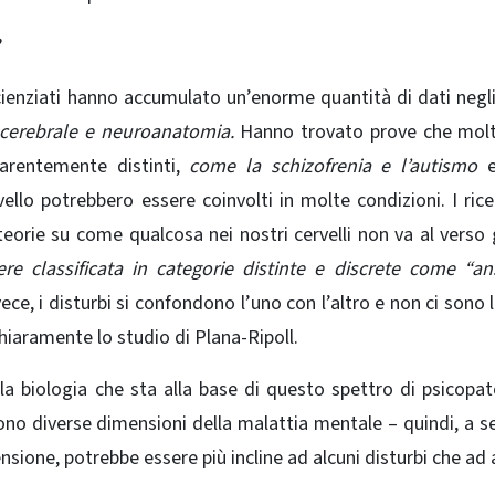
scienziati hanno accumulato un’enorme quantità di dati negli
à cerebrale e neuroanatomia.
Hanno trovato prove che molt
arentemente distinti,
come la schizofrenia e l’autismo
e
vello potrebbero essere coinvolti in molte condizioni.
I ric
orie su come qualcosa nei nostri cervelli non va al verso 
e classificata in categorie distinte e discrete come “an
ece, i disturbi si confondono l’uno con l’altro e non ci sono l
iaramente lo studio di Plana-Ripoll.
 la biologia che sta alla base di questo spettro di psicopat
ono diverse dimensioni della malattia mentale – quindi, a 
one, potrebbe essere più incline ad alcuni disturbi che ad a