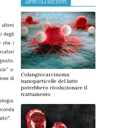
ARTICOLI RECENTI
 ultimi
i degli
 che i
ercatori
giusto.
sia” o
Colangiocarcinoma:
inee di
nanoparticelle del latte
potrebbero rivoluzionare il
trattamento
ologia.
seconda
ltri”
.