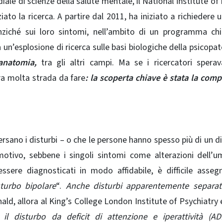
ale di scienze della salute mentale, il National Institute of
to la ricerca. A partire dal 2011, ha iniziato a richiedere ul
nziché sui loro sintomi, nell’ambito di un programma ch
 un’esplosione di ricerca sulle basi biologiche della psicopat
anatomia,
tra gli altri campi. Ma se i ricercatori spera
ra molta strada da fare
: la scoperta chiave è stata la comp
ersano i disturbi – o che le persone hanno spesso più di un d
motivo, sebbene i singoli sintomi come alterazioni dell’
ere diagnosticati in modo affidabile, è difficile asseg
turbo bipolare
“.
Anche disturbi apparentemente separat
ld, allora al King’s College London Institute of Psychiatry e
 il disturbo da deficit di attenzione e iperattività (A