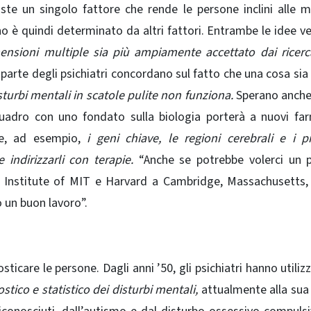
iste un singolo fattore che rende le persone inclini alle m
no è quindi determinato da altri fattori. Entrambe le idee 
ensioni multiple sia più ampiamente accettato dai ricerc
arte degli psichiatri concordano sul fatto che una cosa sia 
sturbi mentali in scatole pulite non funziona.
Sperano anche
quadro con uno fondato sulla biologia porterà a nuovi fa
are, ad esempio,
i geni chiave, le regioni cerebrali e i p
 indirizzarli con terapie.
“Anche se potrebbe volerci un p
d Institute of MIT e Harvard a Cambridge, Massachusetts
 un buon lavoro”.
icare le persone. Dagli anni ’50, gli psichiatri hanno utiliz
tico e statistico dei disturbi mentali,
attualmente alla sua