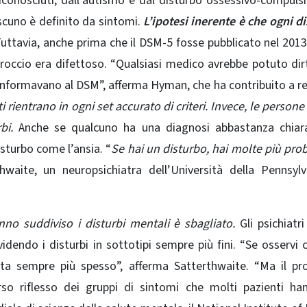
riconosciuti, dall’autismo e dal disturbo ossessivo-compulsi
ascuno è definito da sintomi.
L’ipotesi inerente è che ogni d
uttavia, anche prima che il DSM-5 fosse pubblicato nel 2013
occio era difettoso. “Qualsiasi medico avrebbe potuto dirt
conformavano al DSM”, afferma Hyman, che ha contribuito a r
i rientrano in ogni set accurato di criteri. Invece, le person
bi.
Anche se qualcuno ha una diagnosi abbastanza chiara
sturbo come l’ansia. “
Se hai un disturbo, hai molte più prob
hwaite, un neuropsichiatra dell’Università della Pennsyl
nno suddiviso i disturbi mentali è sbagliato.
Gli psichiatr
dendo i disturbi in sottotipi sempre più fini. “Se osservi 
nta sempre più spesso”, afferma Satterthwaite. “Ma il p
rso riflesso dei gruppi di sintomi che molti pazienti h