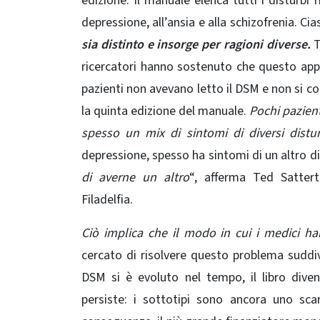
edizione. Il manuale elenca tutti i disturbi 
depressione, all’ansia e alla schizofrenia. Ci
sia distinto e insorge per ragioni diverse.
T
ricercatori hanno sostenuto che questo appr
pazienti non avevano letto il DSM e non si 
la quinta edizione del manuale.
Pochi pazient
spesso un mix di sintomi di diversi distur
depressione, spesso ha sintomi di un altro di
di averne un altro
“, afferma Ted Sattert
Filadelfia.
Ciò implica che il modo in cui i medici ha
cercato di risolvere questo problema suddivi
DSM si è evoluto nel tempo, il libro dive
persiste: i sottotipi sono ancora uno sca