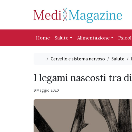
Skip to content
Skip to footer
Home
Salute
Alimentazione
Psico
Home
Cervello e sistema nervoso
Salute
I legami nascosti tra d
9 Maggio 2020