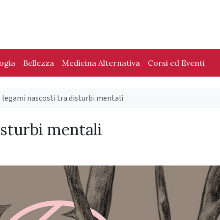
logia
Bellezza
Medicina Alternativa
Corsi ed Eventi
I legami nascosti tra disturbi mentali
isturbi mentali