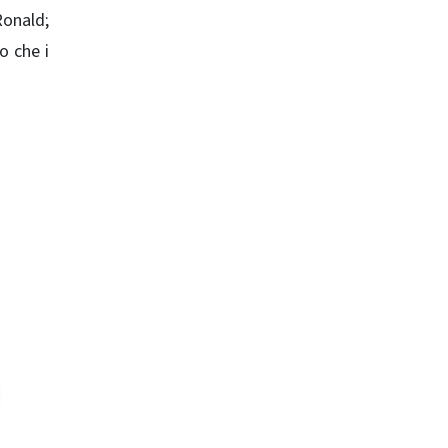
Ronald;
o che i