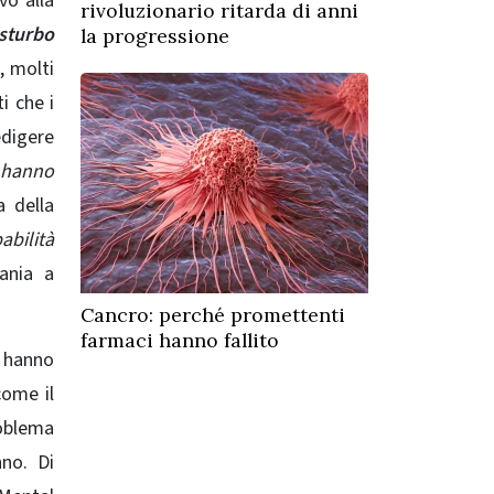
vo alla
rivoluzionario ritarda di anni
isturbo
la progressione
, molti
i che i
edigere
e hanno
 della
abilità
vania a
Cancro: perché promettenti
farmaci hanno fallito
i hanno
come il
roblema
anno.
Di