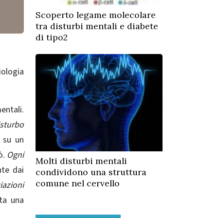
Scoperto legame molecolare
tra disturbi mentali e diabete
di tipo2
iologia
entali.
isturbo
 su un
ò.
Ogni
Molti disturbi mentali
nte dai
condividono una struttura
comune nel cervello
iazioni
nta una