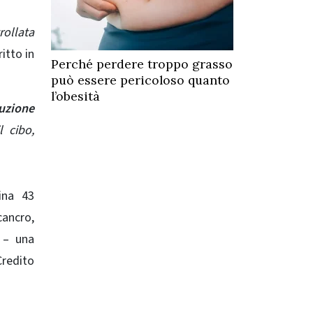
rollata
itto in
Perché perdere troppo grasso
può essere pericoloso quanto
l’obesità
uzione
l cibo,
ina 43
cancro,
 – una
Credito