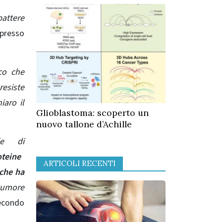
attere
 presso
co che
resiste
aro il
Glioblastoma: scoperto un
nuovo tallone d’Achille
rie di
eine ​​
ARTICOLI RECENTI
 che ha
 tumore
condo