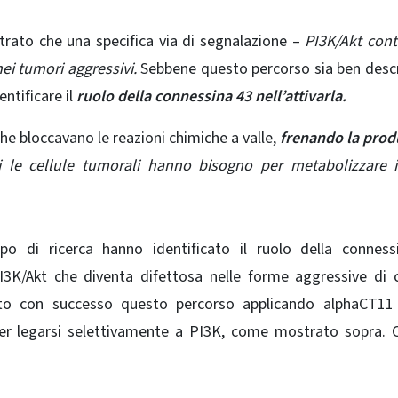
trato che una specifica via di segnalazione –
PI3K/Akt cont
ei tumori aggressivi.
Sebbene questo percorso sia ben descr
ntificare il
ruolo della connessina 43 nell’attivarla.
he bloccavano le reazioni chimiche a valle,
frenando la prod
i le cellule tumorali hanno bisogno per metabolizzare i
o di ricerca hanno identificato il ruolo della conness
PI3K/Akt che diventa difettosa nelle forme aggressive di 
tto con successo questo percorso applicando alphaCT11
er legarsi selettivamente a PI3K, come mostrato sopra. 