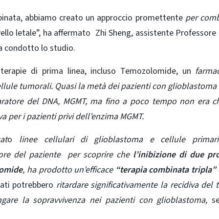
mbinata, abbiamo creato un approccio promettente
per comb
ello letale”, ha affermato Zhi Sheng, assistente Professore
ha condotto lo studio.
ioterapie di prima linea, incluso Temozolomide, un
farma
llule tumorali. Quasi la metà dei pazienti con glioblastoma 
ratore del DNA, MGMT, ma fino a poco tempo non era chi
per i pazienti privi dell’enzima MGMT.
at
o
linee cellulari di glioblastoma e cellule prima
ore del paziente
per scoprire che
l’inibizione di due prot
lomide
, ha prodotto un’efficace
“terapia combinata tripla”
tati potrebbero
ritardare significativamente la recidiva del
ngare la sopravvivenza nei pazienti con glioblastoma,
se