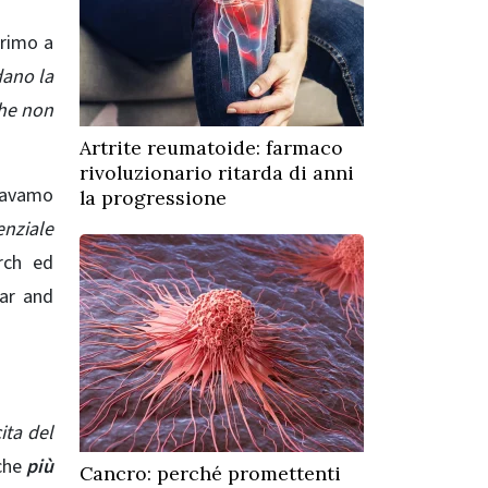
 primo a
dano la
che non
Artrite reumatoide: farmaco
rivoluzionario ritarda di anni
stavamo
la progressione
enziale
rch ed
lar and
ita del
che
più
Cancro: perché promettenti