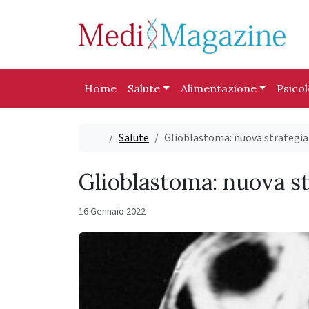
Skip to content
Skip to footer
Home
Salute
Alimentazione
Psico
Home
Salute
Glioblastoma: nuova strategia
Glioblastoma: nuova st
16 Gennaio 2022