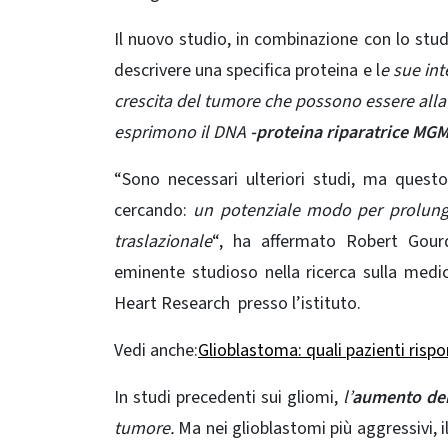
Il nuovo studio, in combinazione con lo stu
descrivere una specifica proteina e l
e sue in
crescita del tumore che possono essere alla
esprimono il DNA
-proteina riparatrice MG
“Sono necessari ulteriori studi, ma questo
cercando:
un potenziale modo per prolunga
traslazionale
“, ha affermato
Robert Gour
eminente studioso nella ricerca sulla medi
Heart Research
presso l’istituto.
Vedi anche:
Glioblastoma: quali pazienti ris
In studi precedenti sui gliomi,
l’
aumento dei 
tumore.
Ma nei glioblastomi più aggressivi,