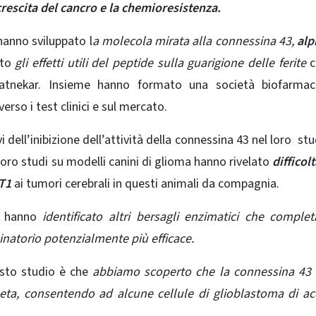
escita del cancro e la chemioresistenza.
hanno sviluppato l
a molecola mirata alla connessina 43,
alp
rto
gli effetti utili del peptide sulla guarigione delle ferite
c
atnekar. Insieme hanno formato una società biofarmace
verso i test clinici e sul mercato.
vi dell’inibizione dell’attività della connessina 43 nel loro
stu
loro studi su modelli canini di glioma hanno rivelato
difficolt
CT1
ai tumori cerebrali in questi animali da compagnia.
i hanno
identificato altri bersagli enzimatici che comple
atorio potenzialmente più efficace.
esto studio è che
abbiamo scoperto che la connessina 43 
eta, consentendo ad alcune cellule di glioblastoma di ac