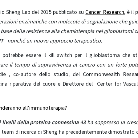
dio Sheng Lab del 2015 pubblicato su
Cancer Research
, è il
terazioni enzimatiche con molecole di segnalazione che gui
 base della resistenza alla chemioterapia nei glioblastomi 
MT
– nonché un nuovo approccio terapeutico.
 potrebbe essere il kill switch per il glioblastoma che 
re il tempo di sopravvivenza al cancro con un forte pot
die
, co-autore dello studio, del Commonwealth Resea
cina riparativa del cuore e Direttore del
Center for Vascu
ponderanno all’immunoterapia?
livelli della proteina connessina 43
ha soppresso la cresc
 il team di ricerca di Sheng ha precedentemente dimostrato 