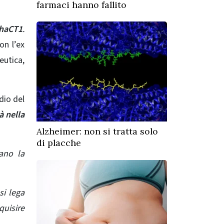
farmaci hanno fallito
haCT1
.
on l’ex
utica,
dio del
à nella
Alzheimer: non si tratta solo
di placche
tano la
si lega
quisire