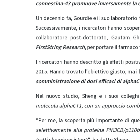
connessina-43 promuove inversamente la cr
Un decennio fa, Gourdie e il suo laboratorio 
Successivamente, i ricercatori hanno scope
collaboratore post-dottorato, Gautam Gh
FirstString Research
, per portare il farmaco 
I ricercatori hanno descritto gli effetti positi
2015
. Hanno trovato l’obiettivo giusto, ma i 
somministrazione di dosi efficaci di alpha
Nel nuovo studio, Sheng e i suoi collegh
molecola alphaCT1, con un approccio combin
“Per me, la scoperta più importante di qu
selettivamente alla proteina PIK3CB/p110b
tratti chemioresistenti
“, ha detto Sheng.