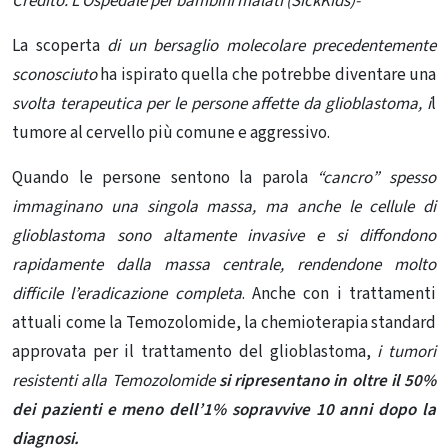
Credito: L’Ospedale per bambini malati (SickKids)-
La scoperta
di un bersaglio molecolare precedentemente
sconosciuto
ha ispirato quella che potrebbe diventare una
svolta terapeutica per le persone affette da glioblastoma, i
l
tumore al cervello più comune e aggressivo.
Quando le persone sentono la parola
“cancro” spesso
immaginano una singola massa,
ma anche
le cellule di
glioblastoma
sono altamente invasive e si diffondono
rapidamente dalla massa centrale, rendendone molto
difficile l’eradicazione completa
. Anche con i trattamenti
attuali come la Temozolomide, la chemioterapia standard
approvata per il trattamento del glioblastoma,
i tumori
resistenti alla Temozolomide
si ripresentano in oltre il 50%
dei pazienti e meno dell’1% sopravvive 10 anni dopo la
diagnosi.