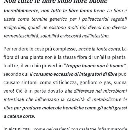
Non tutte le fibre sono fibre buone
Incredibilmente, non tutte le fibre fanno bene
.
La fibra è
usata come termine generico per i polisaccaridi vegetali
indigeribili, quindi ne esistono molti tipi diversi con diversa
fermentescibilità, solubilità e viscosità nell’intestino.
Per rendere le cose più complesse,
anche la fonte conta
.
La
fibra di una pianta non è la stessa fibra di un’altra pianta.
Inoltre, il vecchio proverbio
“
troppo buono non è buono”
,
secondo cui
il consumo eccessivo di integratori di fibre
può
causare sintomi come stitichezza, gonfiore e gas, suona
vero! Ciò è in parte dovuto
alle differenze nei microbiomi
intestinali che influenzano la capacità di metabolizzare le
fibre
per produrre molecole benefiche come gli acidi grassi
a catena corta.
In alcuni casi,
come nei pazienti con malattie infiammatorie