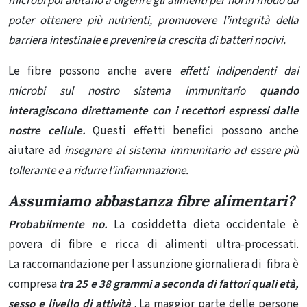
microbi poi aiutano a digerire gli alimenti per noi in modo da
poter ottenere più nutrienti, promuovere l’integrità della
barriera intestinale e prevenire la crescita di batteri nocivi.
Le fibre possono anche avere
effetti indipendenti dai
microbi sul nostro sistema immunitario
quando
interagiscono
direttamente con i recettori espressi dalle
nostre cellule
.
Questi effetti benefici possono anche
aiutare ad
insegnare al sistema immunitario ad essere più
tollerante e a ridurre l’infiammazione.
Assumiamo abbastanza fibre alimentari?
Probabilmente no.
La cosiddetta
dieta occidentale
è
povera di fibre e ricca di alimenti ultra-processati.
La
raccomandazione per l assunzione giornaliera di fibra
è
compresa
tra
25 e 38 grammi a seconda di fattori quali età,
sesso e livello di attività
. La maggior parte delle persone