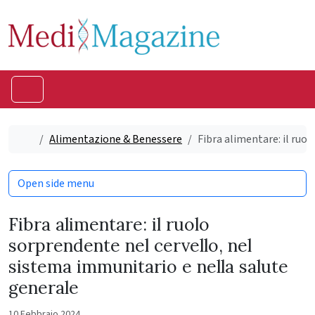
Skip to content
Skip to footer
Menu
Home
Alimentazione & Benessere
Fibra alimentare: il ruo
Open side menu
Fibra alimentare: il ruolo
sorprendente nel cervello, nel
sistema immunitario e nella salute
generale
10 Febbraio 2024