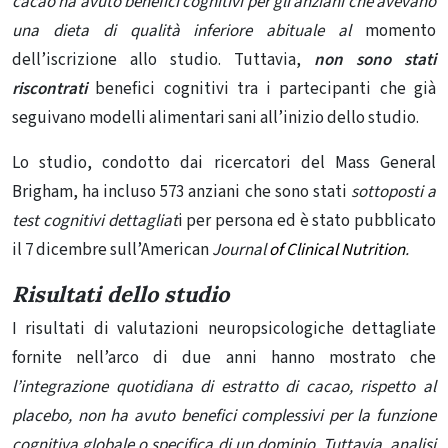
cacao ha avuto benefici cognitivi per gli anziani che avevano
una dieta di qualità inferiore abituale al
momento
dell’iscrizione allo studio. Tuttavia,
non sono stati
riscontrati
benefici cognitivi tra i partecipanti che già
seguivano
modelli alimentari sani all’inizio dello studio.
Lo studio, condotto dai ricercatori del Mass General
Brigham, ha incluso 573 anziani che sono stati
sottoposti a
test cognitivi dettagliat
i per persona ed è stato pubblicato
il 7 dicembre sull’American
Journal
of Clinical Nutrition
.
Risultati dello studio
I risultati di valutazioni neuropsicologiche dettagliate
fornite nell’arco di due anni hanno mostrato che
l’integrazione quotidiana di estratto di cacao, rispetto al
placebo, non ha avuto benefici complessivi per la funzione
cognitiva globale o specifica di un dominio. Tuttavia, analisi