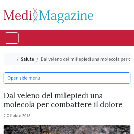
Skip to content
Skip to footer
Menu
Home
Salute
Dal veleno del millepiedi una molecola per co
Open side menu
Dal veleno del millepiedi una
molecola per combattere il dolore
2 Ottobre 2013