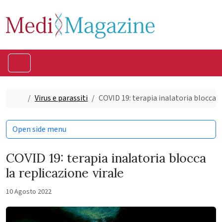
Skip to content
Skip to footer
Menu
Home
Virus e parassiti
COVID 19: terapia inalatoria blocca l
Open side menu
COVID 19: terapia inalatoria blocca
la replicazione virale
10 Agosto 2022