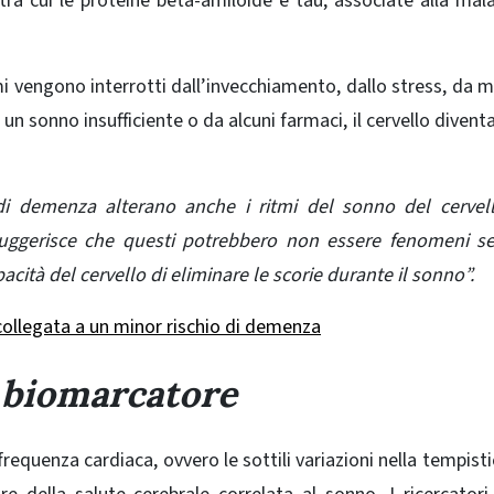
tra cui le proteine ​​beta-amiloide e tau, associate alla mala
mi
vengono interrotti dall’invecchiamento, dallo stress, da m
 un sonno insufficiente o da alcuni farmaci, il cervello diven
 di demenza alterano anche i ritmi del sonno del cervel
suggerisce che questi potrebbero non essere fenomeni se
acità del cervello di eliminare le scorie durante il sonno”.
ollegata a un minor rischio di demenza
 biomarcatore
 frequenza cardiaca, ovvero le sottili variazioni nella tempisti