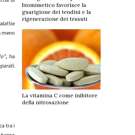
ttia di
biomimetico favorisce la
guarigione dei tendini e la
rigenerazione dei tessuti
alattie
ta meno
lo”
, ha
parati.
La vitamina C come inibitore
della nitrosazione
ca tra i