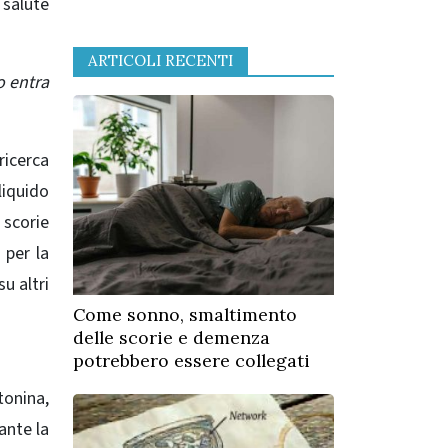
 salute
ARTICOLI RECENTI
o entra
ricerca
liquido
 scorie
 per la
su altri
Come sonno, smaltimento
delle scorie e demenza
potrebbero essere collegati
tonina,
ante la