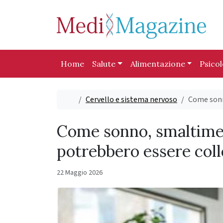
Skip to content
Skip to footer
Home
Salute
Alimentazione
Psico
Home
Cervello e sistema nervoso
Come sonn
Come sonno, smaltimen
potrebbero essere coll
22 Maggio 2026