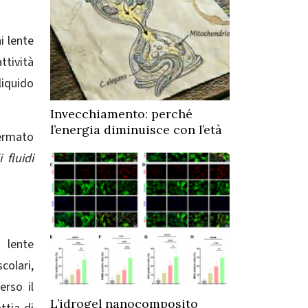
ni lente
ttività
liquido
Invecchiamento: perché
l’energia diminuisce con l’età
ermato
 fluidi
 lente
olari,
erso il
L’idrogel nanocomposito