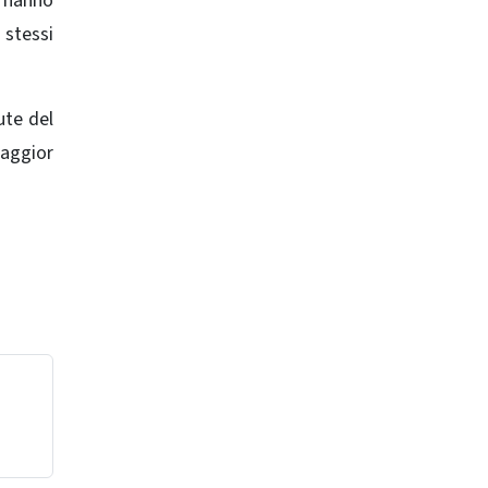
i hanno
 stessi
ute del
maggior