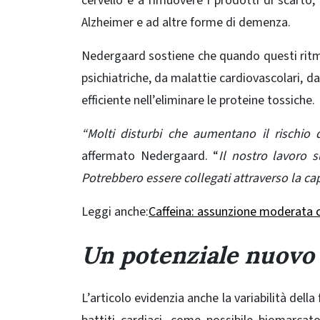
cervello e a rimuovere i prodotti di scarto, 
Alzheimer e ad altre forme di demenza.
Nedergaard sostiene che quando
questi rit
psichiatriche, da malattie cardiovascolari, da
efficiente nell’eliminare le proteine ​​tossiche.
“Molti disturbi che aumentano il rischio
affermato Nedergaard. “
Il nostro lavoro 
Potrebbero essere collegati attraverso la cap
Legg
i
a
n
che:
Caffeina: assunzione moderata c
Un potenziale nuovo
L’articolo evidenzia anche la variabilità della