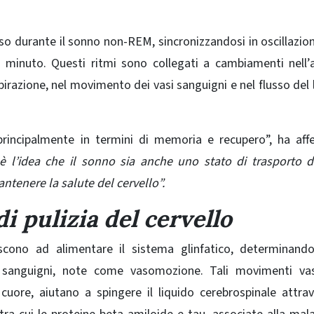
rso durante
il sonno non-REM
, sincronizzandosi in oscillazio
gni minuto. Questi ritmi sono collegati a cambiamenti nell’a
spirazione, nel movimento dei vasi sanguigni e nel flusso del 
rincipalmente in termini di memoria e recupero”, ha aff
 l’idea che il sonno sia anche uno stato di trasporto di
tenere la salute del cervello”.
di pulizia del cervello
uiscono ad alimentare il
sistema glinfatico,
determinando
i sanguigni, note come vasomozione. Tali movimenti vasc
uore, aiutano a spingere il liquido cerebrospinale attrav