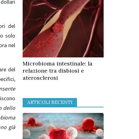
dollari
ori del
no solo
ora nel
Microbioma intestinale: la
are del
relazione tra disbiosi e
aterosclerosi
cifici,
onsente
riscono
ARTICOLI RECENTI
o dello
robioma
nno già