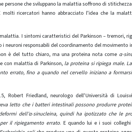
ne persone che sviluppano la malattia soffrono di stitichezz
 molti ricercatori hanno abbracciato l’idea che la malatti
malattia. I sintomi caratteristici del Parkinson – tremori, rig
i neuroni responsabili del coordinamento del movimento i
non è del tutto chiaro, ma una proteina nota come
α-sin
ne con malattia di Parkinson,
la proteina si ripiega male. L
nto errato, fino a quando nel cervello iniziano a formars
, Robert Friedland, neurologo dell’Università di Louisvi
va letto che i batteri intestinali possono produrre protein
deformi dell’α-sinucleina, quindi ha ipotizzato che le prot
per il ripiegamento errato
. E quando lui e i suoi collegh