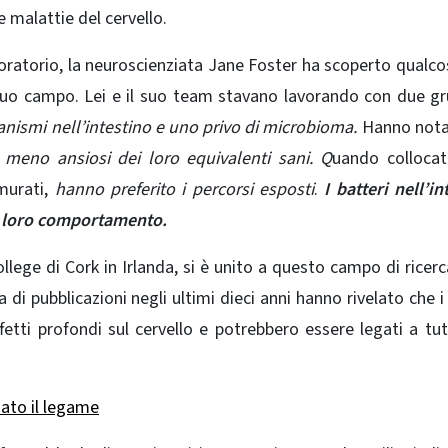
 malattie del cervello.
boratorio, la neuroscienziata Jane Foster ha scoperto qualco
suo campo. Lei e il suo team stavano lavorando con due gr
nismi nell’intestino e uno privo di microbioma.
Hanno nota
meno ansiosi dei loro equivalenti sani. Q
uando collocat
murati,
hanno preferito i percorsi esposti
.
I batteri nell’in
il loro comportamento.
llege di Cork in Irlanda, si è unito a questo campo di ricerc
di pubblicazioni negli ultimi dieci anni hanno rivelato che i t
ffetti profondi sul cervello e potrebbero essere legati a tu
ato il legame