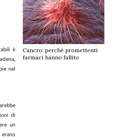
abili è
Cancro: perché promettenti
farmaci hanno fallito
sadena,
pie nel
sarebbe
oni di
ere un
e erano