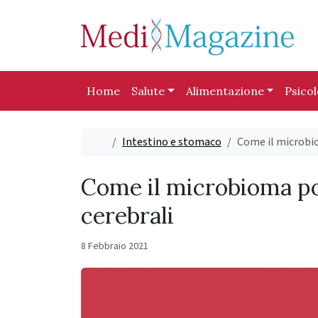
Skip to content
Skip to footer
Home
Salute
Alimentazione
Psico
Home
Intestino e stomaco
Come il microbio
Come il microbioma po
cerebrali
8 Febbraio 2021