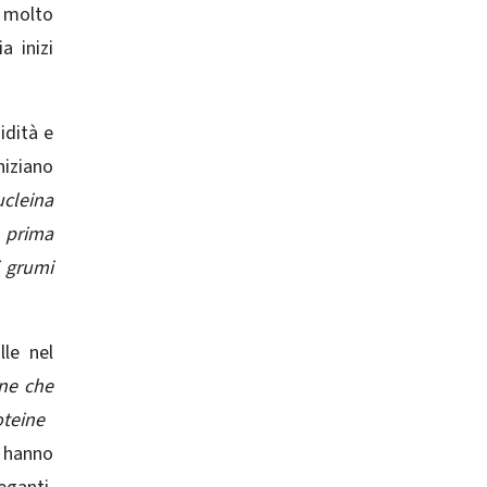
a molto
a inizi
idità e
niziano
ucleina
a prima
i grumi
lle nel
e ​​che
eine ​​
i hanno