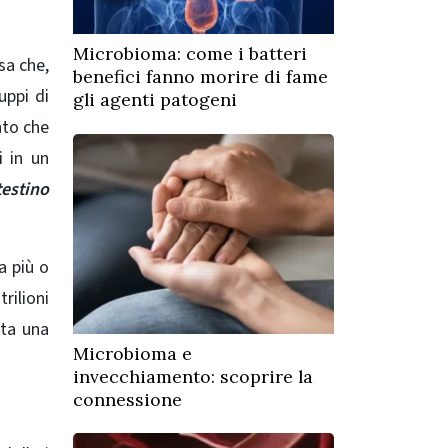
Microbioma: come i batteri
sa che,
benefici fanno morire di fame
uppi di
gli agenti patogeni
to che
i in un
testino
a più o
rilioni
tta una
Microbioma e
invecchiamento: scoprire la
connessione