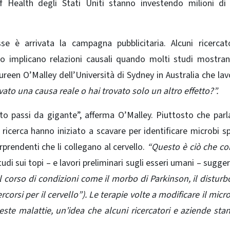
f Health degli Stati Uniti stanno investendo milioni di 
se è arrivata la campagna pubblicitaria. Alcuni ricercat
 o implicano relazioni causali quando molti studi mostra
ureen O’Malley dell’Università di Sydney in Australia che lav
vato una causa reale o hai trovato solo un altro effetto?”.
tto passi da gigante”, afferma O’Malley. Piuttosto che parl
icerca hanno iniziato a scavare per identificare microbi spe
prendenti che li collegano al cervello.
“Questo è ciò che c
udi sui topi – e lavori preliminari sugli esseri umani – sugge
l corso di condizioni come il morbo di Parkinson, il disturb
ercorsi per il cervello”). Le terapie volte a modificare il mic
ste malattie, un’idea che alcuni ricercatori e aziende sta