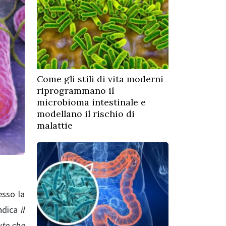
Come gli stili di vita moderni
riprogrammano il
microbioma intestinale e
modellano il rischio di
malattie
esso la
ndica
il
ute che