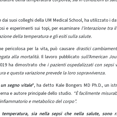
ai suoi colleghi della UM Medical School, ha utilizzato i dat
sepsi e esperimenti sui topi, per esaminare
l’interazione tra il
uazione della
temperatura e gli esiti sulla salute.
ne pericolosa per la vita, può causare
drastici cambiament
egata alla mortalità.
Il lavoro pubblicato
sull’American Jou
019 ha dimostrato che
i pazienti ospedalizzati con sepsi 
ra e questa variazione prevede la loro sopravvivenza.
 un segno vitale
“, ha detto Kale Bongers MD Ph.D., un
ist
erna e autore principale dello studio.
“È facilmente misurabi
 infiammatorio e metabolico del corpo”.
 temperatura, sia nella sepsi che nella salute, sono r