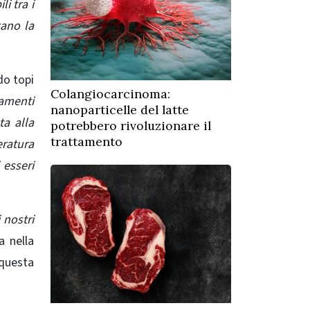
i tra i
zano la
do topi
Colangiocarcinoma:
amenti
nanoparticelle del latte
ta alla
potrebbero rivoluzionare il
trattamento
eratura
 esseri
 nostri
a nella
 questa