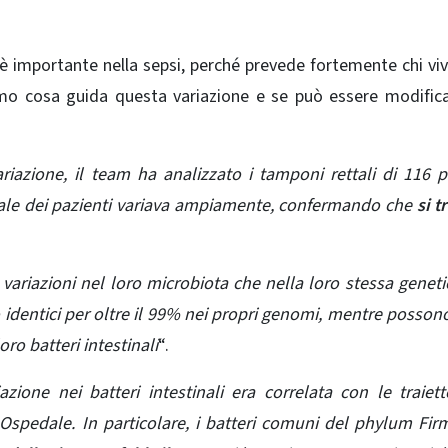
è importante nella sepsi, perché prevede fortemente chi viv
mo cosa guida questa variazione e se può essere modific
riazione, il team ha analizzato i tamponi rettali di 116 p
tinale dei pazienti variava ampiamente, confermando che
si t
variazioni nel loro microbiota che nella loro stessa geneti
 identici per oltre il 99% nei propri genomi, mentre posson
ro batteri intestinali
“.
zione nei batteri intestinali era correlata con le traiett
Ospedale. In particolare,
i batteri comuni del phylum Fir