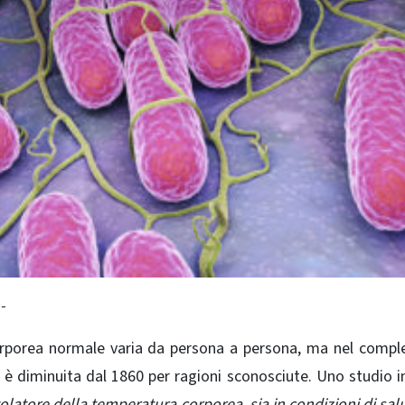
-
orporea normale varia da persona a persona, ma nel compl
 diminuita dal 1860 per ragioni sconosciute.
Uno studio i
latore della temperatura corporea, sia in condizioni di sal