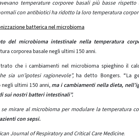
vevano temperature corporee basali più basse rispetto 
normali con antibiotici ha ridotto la loro temperatura corpor
onizzazione batterica nel microbioma
ato del
microbioma intestinale
nella temperatura corp
ura corporea basale negli ultimi 150 anni.
ato che i cambiamenti nel microbioma spieghino il calo
 sia un’ipotesi ragionevole”,
ha detto Bongers. “La ge
negli ultimi 150 anni,
ma i cambiamenti nella dieta, nell’i
 sui nostri batteri intestinali”.
e
se mirare al microbioma per modulare la temperatura co
pazienti con sepsi.
ican Journal of Respiratory and Critical Care Medicine
.