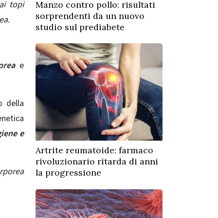
ai topi
Manzo contro pollo: risultati
sorprendenti da un nuovo
ea.
studio sul prediabete
orea
e
 della
netica
giene e
Artrite reumatoide: farmaco
rivoluzionario ritarda di anni
rporea
la progressione