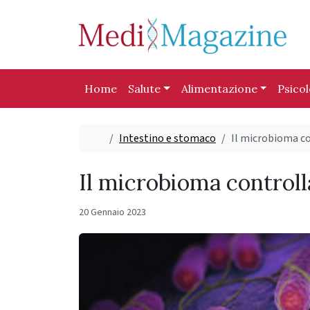
Skip to content
Skip to footer
Home
Salute
Alimentazione
Psico
Home
Intestino e stomaco
Il microbioma c
Il microbioma control
20 Gennaio 2023