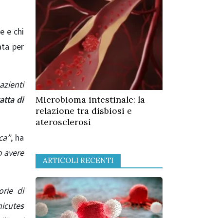
e e chi
ata per
azienti
ratta di
Microbioma intestinale: la
relazione tra disbiosi e
aterosclerosi
ca”
, ha
o avere
ARTICOLI RECENTI
orie di
micute
s