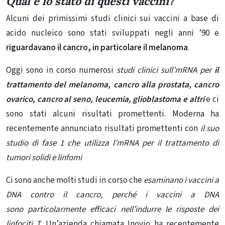
Qual è lo stato di questi vaccini?
Alcuni dei primissimi studi clinici sui vaccini a base di
acido nucleico sono stati sviluppati negli anni ’90 e
riguardavano il cancro, in particolare il melanoma
.
Oggi sono in corso numerosi
studi clinici sull’mRNA
per
il
trattamento del melanoma,
cancro alla prostata, cancro
ovarico, cancro al seno, leucemia, glioblastoma e altri
e ci
sono stati alcuni risultati promettenti. Moderna ha
recentemente annunciato risultati promettenti con
il suo
studio di fase 1 che utilizza l’mRNA per il
trattamento di
tumori solidi e linfomi
Ci sono anche molti studi in corso che
esaminano i vaccini a
DNA contro il cancro, perché i vaccini a DNA
sono
particolarmente efficaci nell’indurre le risposte dei
linfociti
T.
Un’azienda chiamata Inovio ha recentemente