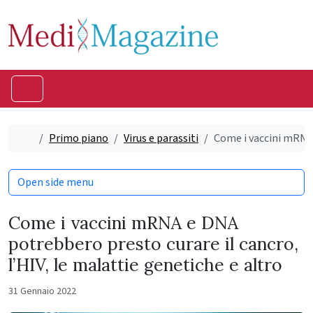
Skip to content
Skip to footer
Menu
Home
Primo piano
Virus e parassiti
Come i vaccini mRNA 
Open side menu
Come i vaccini mRNA e DNA
potrebbero presto curare il cancro,
l’HIV, le malattie genetiche e altro
31 Gennaio 2022