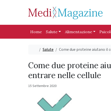
Skip to content
Skip to footer
Home
Salute
Alimentazione
Psico
Home
Salute
Come due proteine ​​aiutano il 
Come due proteine ​​aiu
entrare nelle cellule
15 Settembre 2020