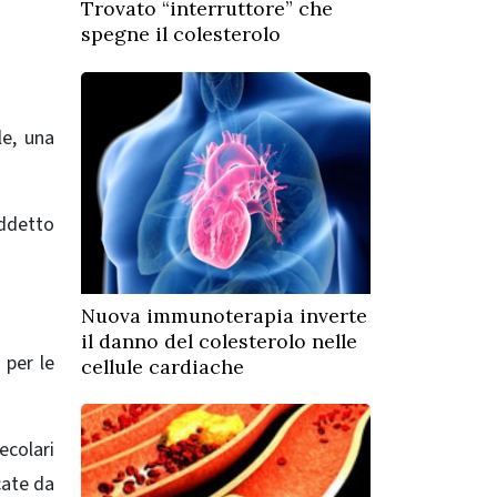
Trovato “interruttore” che
spegne il colesterolo
le, una
iddetto
Nuova immunoterapia inverte
il danno del colesterolo nelle
 per le
cellule cardiache
lecolari
cate da