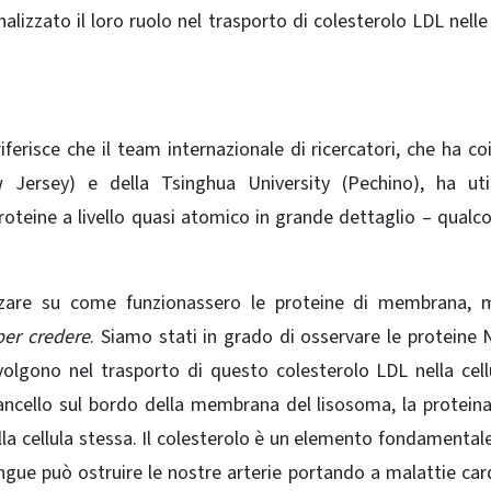
alizzato il loro ruolo nel trasporto di colesterolo ​​LDL nelle 
erisce che il team internazionale di ricercatori, che ha co
w Jersey) e della Tsinghua University (Pechino), ha uti
roteine ​​a livello quasi atomico in grande dettaglio – qualc
are su come funzionassero le proteine ​​di membrana, 
per credere
. Siamo stati in grado di osservare le proteine ​
lgono nel trasporto di questo colesterolo LDL nella cell
 cancello sul bordo della membrana del lisosoma, la protei
la cellula stessa. Il colesterolo è un elemento fondamentale
ngue può ostruire le nostre arterie portando a malattie car