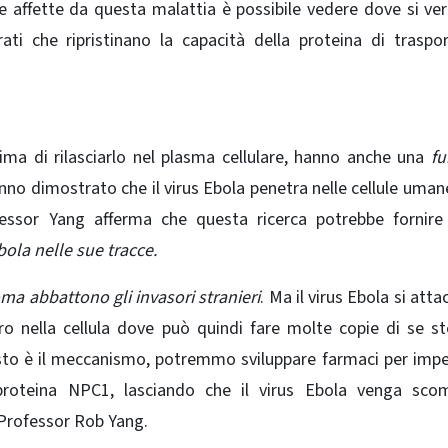
 affette da questa malattia è possibile vedere dove si veri
ti che ripristinano la capacità della proteina di traspor
rima di rilasciarlo nel plasma cellulare, hanno anche una
fu
anno dimostrato che il virus Ebola penetra nelle cellule uma
ofessor Yang afferma che questa ricerca potrebbe fornir
bola nelle sue tracce.
ma abbattono gli invasori stranieri
. Ma il virus Ebola si atta
o nella cellula dove può quindi fare molte copie di se s
esto è il meccanismo, potremmo sviluppare farmaci per impe
 proteina NPC1, lasciando che il virus Ebola venga sco
P
rofessor Rob Yang.