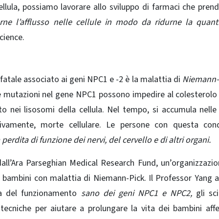
lula, possiamo lavorare allo sviluppo di farmaci che pren
tarne l’afflusso nelle cellule in modo da ridurne la quant
cience.
atale associato ai geni NPC1 e -2 è la malattia di
Niemann-P
 Le mutazioni nel gene NPC1 possono impedire al colesterolo
to nei lisosomi della cellula. Nel tempo, si accumula nelle 
sivamente, morte cellulare. Le persone con questa cond
perdita di funzione dei nervi, del cervello e di altri organi.
dall’Ara Parseghian Medical Research Fund, un’organizzazi
 i bambini con malattia di Niemann-Pick. Il Professor Yang 
ta del funzionamento
sano dei geni NPC1 e NPC2,
gli sci
tecniche per aiutare a prolungare la vita dei bambini affe