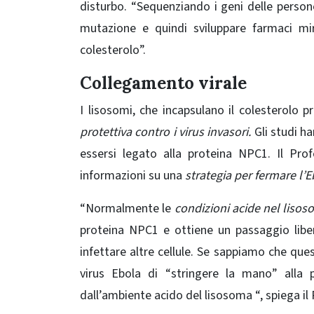
disturbo.
“Sequenziando i geni delle persone
mutazione e quindi sviluppare farmaci mira
colesterolo”.
Collegamento virale
I lisosomi, che incapsulano il colesterolo p
protettiva contro i virus invasori.
Gli studi h
essersi legato alla proteina NPC1. Il Pr
informazioni su una
strategia per fermare l’E
“Normalmente le
condizioni acide nel lisoso
proteina NPC1 e ottiene un passaggio liber
infettare altre cellule. Se sappiamo che qu
virus Ebola di “stringere la mano” alla
dall’ambiente acido del lisosoma “, spiega il 