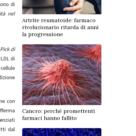
dono di
ità nel
Artrite reumatoide: farmaco
rivoluzionario ritarda di anni
la progressione
ick di
 LDL di
cellule
izione
one con
afferma
Cancro: perché promettenti
farmaci hanno fallito
enziati
tti dal