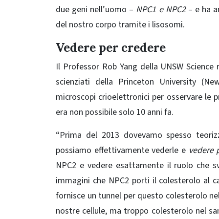
due geni nell’uomo –
NPC1 e NPC2
– e ha an
del nostro corpo tramite i lisosomi.
Vedere per credere
Il Professor Rob Yang della UNSW Science rif
scienziati della Princeton University (Ne
microscopi crioelettronici per osservare le p
era non possibile solo 10 anni fa.
“Prima del 2013 dovevamo spesso teorizz
possiamo effettivamente vederle e
vedere 
NPC2 e vedere esattamente il ruolo che svo
immagini che NPC2 porti il ​​colesterolo al
fornisce un tunnel per questo colesterolo nel
nostre cellule, ma troppo colesterolo nel sa