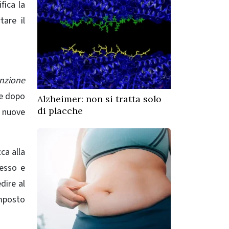
fica la
tare il
nzione
ne dopo
Alzheimer: non si tratta solo
di placche
e nuove
cca alla
tesso e
dire al
mposto