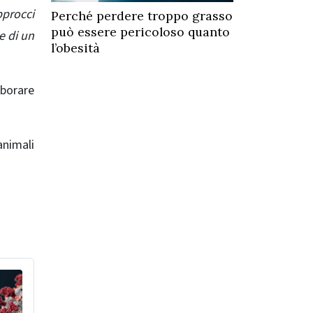
pprocci
Perché perdere troppo grasso
può essere pericoloso quanto
e di un
l’obesità
aborare
animali