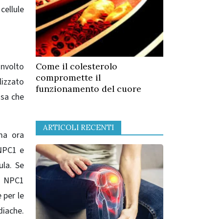
cellule
involto
Come il colesterolo
compromette il
lizzato
funzionamento del cuore
osa che
ARTICOLI RECENTI
ma ora
​NPC1 e
ula. Se
na NPC1
 per le
diache.