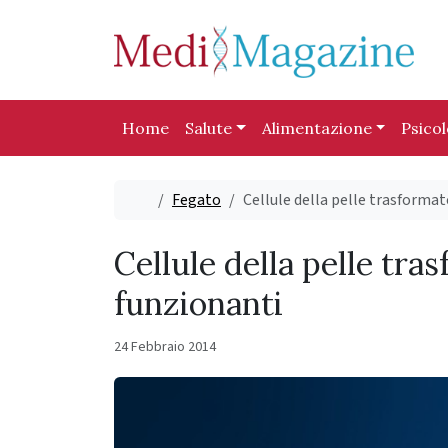
Skip to content
Skip to footer
Home
Salute
Alimentazione
Psico
Home
Fegato
Cellule della pelle trasformat
Cellule della pelle tra
funzionanti
24 Febbraio 2014