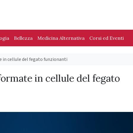
logia
Bellezza
Medicina Alternativa
Corsi ed Eventi
e in cellule del fegato funzionanti
sformate in cellule del fegato