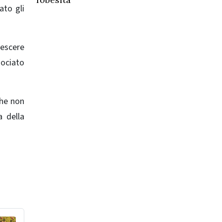
ato gli
rescere
sociato
che non
a della