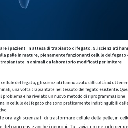
 i pazienti in attesa di trapianto di fegato. Gli scienziati ha
lla pelle in mature, pienamente funzionanti cellule del fegato
trapiantate in animali da laboratorio modificati per imitare
ellule del fegato, gli scienziati hanno avuto difficoltà ad ottener
taminali, una volta trapiantate nel tessuto del fegato esistente. Qu
e il problema e ha rivelato un nuovo metodo di riprogrammazione
na in cellule del fegato che sono praticamente indistinguibili dall
ivo.
ora agli scienziati di trasformare cellule della pelle, in cell
ule del pancreas e anche i neuroni.
Tuttavia, un metodo per g