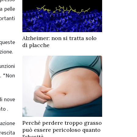
a pelle
ortanti
Alzheimer: non si tratta solo
 queste
di placche
zione.
unzioni
o. “Non
di nove
to .
Perché perdere troppo grasso
cazione
può essere pericoloso quanto
rescita
l’obesità