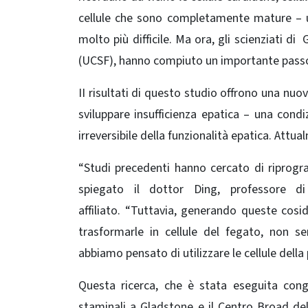
cellule che sono completamente mature – un
molto più difficile.
Ma ora, gli scienziati di 
(UCSF), hanno compiuto un importante passo
II risultati di questo studio offrono una nuo
sviluppare insufficienza epatica – una cond
irreversibile della funzionalità epatica. Attu
“Studi precedenti hanno cercato di riprogram
spiegato il dottor Ding, professore 
affiliato. “Tuttavia, generando queste cosidd
trasformarle in cellule del fegato, non 
abbiamo pensato di utilizzare le cellule della 
Questa ricerca, che è stata eseguita cong
staminali a Gladstone e il Centro Broad del