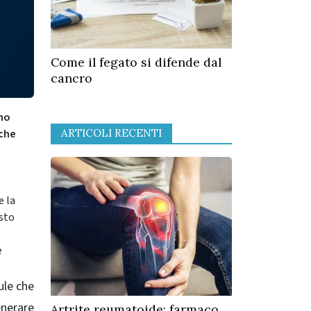
Come il fegato si difende dal
cancro
nno
ARTICOLI RECENTI
 che
e la
esto
e
ule che
enerare
Artrite reumatoide: farmaco