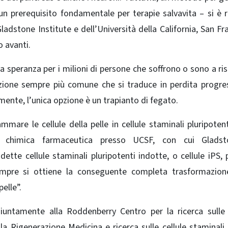
 prerequisito fondamentale per terapie salvavita – si è r
Gladstone Institute e dell’Università della California, San Fr
 avanti.
va speranza per i milioni di persone che soffrono o sono a ris
izione sempre più comune che si traduce in perdita progre
almente, l’unica opzione è un trapianto di fegato.
mare le cellule della pelle in cellule staminali pluripotent
di chimica farmaceutica presso UCSF, con cui Glads
ette cellule staminali pluripotenti indotte, o cellule iPS, 
sempre si ottiene la conseguente completa trasformazion
pelle”.
iuntamente alla Roddenberry Centro per la ricerca sulle 
la Rigenerazione Medicina e ricerca sulle cellule staminali