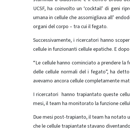
UCSF, ha coinvolto un ‘cocktail’ di geni ri
umana in cellule che assomigliava all’ endod
organi del corpo – tra cui il fegato.
Successivamente, i ricercatori hanno scope
cellule in funzionanti cellule epatiche. E do
“Le cellule hanno cominciato a prendere la fo
delle cellule normali del i fegato”, ha det
avevamo ancora cellule completamente matur
I ricercatori hanno trapiantato queste cellul
mesi, il team ha monitorato la funzione cellulare
Due mesi post-trapianto, il team ha notato una 
che le cellule trapiantate stavano diventando,