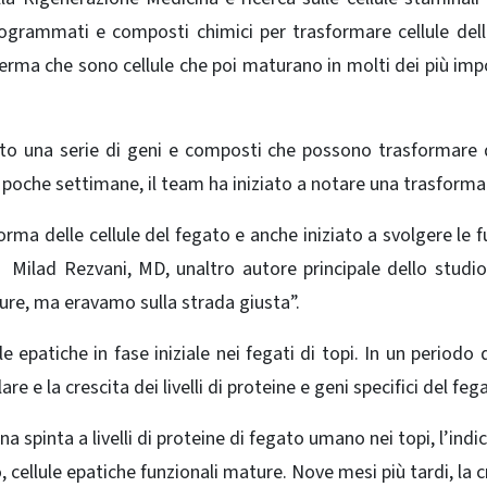
programmati e composti chimici per trasformare cellule dell
erma che sono cellule che poi maturano in molti dei più imp
rto una serie di geni e composti che possono trasformare
po poche settimane, il team ha iniziato a notare una trasforma
rma delle cellule del fegato e anche iniziato a svolgere le f
to Milad Rezvani, MD, unaltro autore principale dello studi
e, ma eravamo sulla strada giusta”.
e epatiche in fase iniziale nei fegati di topi. In un periodo 
 e la crescita dei livelli di proteine ​​e geni specifici del fega
spinta a livelli di proteine ​​di fegato umano nei topi, l’indi
 cellule epatiche funzionali mature. Nove mesi più tardi, la c