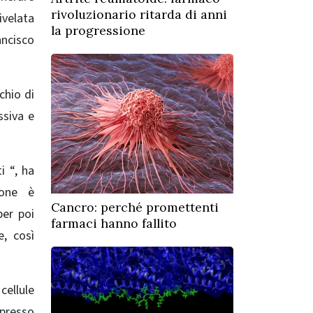
rivoluzionario ritarda di anni
ivelata
la progressione
ancisco
chio di
ssiva e
i “, ha
tone è
Cancro: perché promettenti
per poi
farmaci hanno fallito
e, così
cellule
 presso