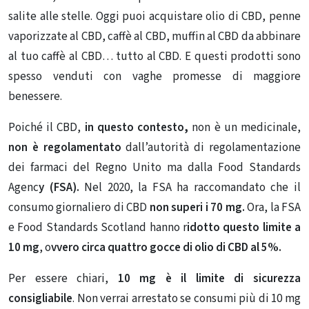
salite alle stelle. Oggi puoi acquistare olio di CBD, penne
vaporizzate al CBD, caffè al CBD, muffin al CBD da abbinare
al tuo caffè al CBD… tutto al CBD. E questi prodotti sono
spesso venduti con vaghe promesse di maggiore
benessere.
Poiché il CBD,
in questo contesto,
non è un medicinale,
non è regolamentato
dall’autorità di regolamentazione
dei farmaci del Regno Unito ma dalla Food Standards
Agenc
y (FSA).
Nel 2020, la FSA ha raccomandato che il
consumo giornaliero di CBD
non superi i 70 mg.
Ora, la FSA
e Food Standards Scotland hanno r
idotto questo limite a
10 mg
, o
vvero circa quattro gocce di olio di CBD al 5%.
Per essere chiari,
10 mg è il limite di sicurezza
consigliabile
. Non verrai arrestato se consumi più di 10 mg