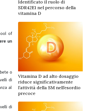
Identificato il ruolo di
SDR42E1 nel percorso della
vitamina D
hool of
vere un
abete o
Vitamina D ad alto dosaggio
elli di
riduce significativamente
anza al
l’attività della SM nell’esordio
precoce
velli di