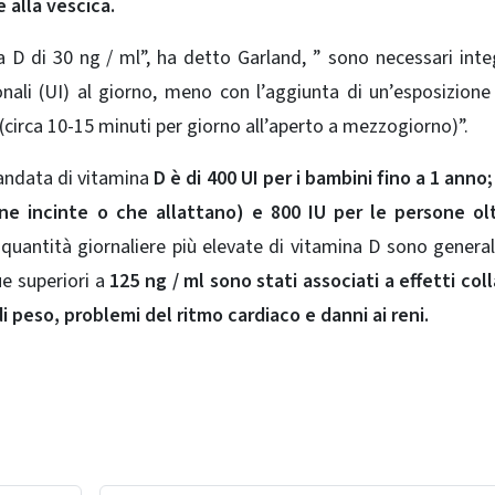
 alla vescica.
na D di 30 ng / ml”, ha detto Garland, ” sono necessari inte
onali (UI) al giorno, meno con l’aggiunta di un’esposizione
circa 10-15 minuti per giorno all’aperto a mezzogiorno)”.
andata di vitamina
D è di 400 UI per i bambini fino a 1 anno;
e incinte o che allattano) e 800 IU per le persone olt
e quantità giornaliere più elevate di vitamina D sono gener
gue superiori a
125 ng / ml sono stati associati a effetti coll
di peso, problemi del ritmo cardiaco e danni ai reni.