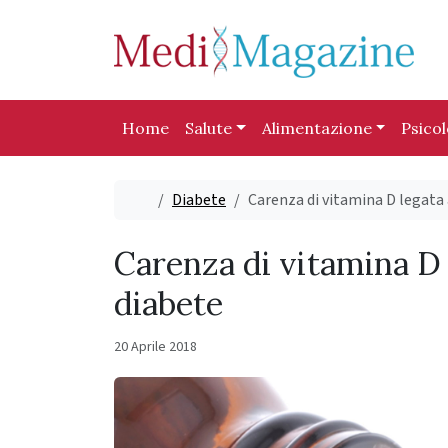
Skip to content
Skip to footer
Home
Salute
Alimentazione
Psico
Home
Diabete
Carenza di vitamina D legata 
Carenza di vitamina D 
diabete
20 Aprile 2018