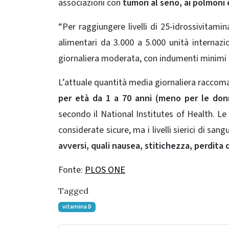
associazioni con
tumori al seno, ai polmoni e
“Per raggiungere livelli di 25-idrossivitami
alimentari da 3.000 a 5.000 unità internazi
giornaliera moderata, con indumenti minimi (
L’attuale quantità media giornaliera raccom
per età da 1 a 70 anni (meno per le donn
secondo il National Institutes of Health. L
considerate sicure, ma i livelli sierici di san
avversi, quali nausea, stitichezza, perdita 
Fonte:
PLOS ONE
Tagged
vitamina D