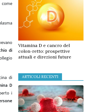
ti come
plasma
avevano
Vitamina D e cancro del
chio di
colon-retto: prospettive
attuali e direzioni future
ollegio
ARTICOLI RECENTI
cina di
amina D
erto i
persone