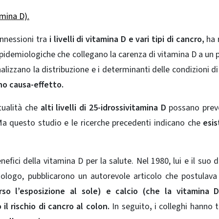
amina D).
nnessioni tra
i livelli di vitamina D e vari tipi di cancro,
ha r
epidemiologiche che collegano la carenza di vitamina D a un p
nalizzano la distribuzione e i determinanti delle condizioni di
o causa-effetto.
tualità che
alti livelli di 25-idrossivitamina D
possano preve
Ma questo studio e le ricerche precedenti indicano che
esi
efici della vitamina D per la salute. Nel 1980, lui e il suo 
iologo, pubblicarono un autorevole articolo che postulava
so l’esposizione al sole) e calcio (che la vitamina D
il rischio di cancro al colon.
In seguito
,
i colleghi hanno 