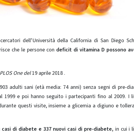
rcatori dell’Università della California di San Diego Sc
risce che le persone con
deficit di vitamina D possono a
PLOS One del
19 aprile 2018 .
 903 adulti sani (età media: 74 anni) senza segni di pre-di
l 1999 e poi hanno seguito i partecipanti fino al 2009. I liv
urante questi visite, insieme a glicemia a digiuno e toller
 casi di diabete e 337 nuovi casi di pre-diabete,
in cui i li