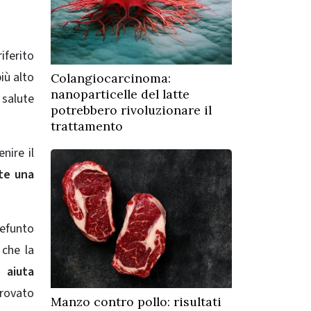
iferito
iù alto
Colangiocarcinoma:
nanoparticelle del latte
 salute
potrebbero rivoluzionare il
trattamento
nire il
ste una
defunto
 che la
 aiuta
trovato
Manzo contro pollo: risultati