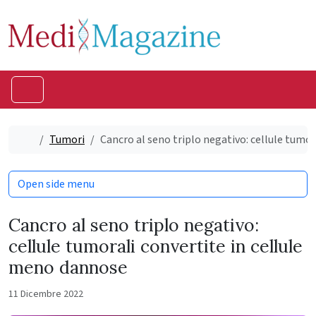
Skip to content
Skip to footer
Menu
Home
Tumori
Cancro al seno triplo negativo: cellule tumo
Open side menu
Cancro al seno triplo negativo:
cellule tumorali convertite in cellule
meno dannose
11 Dicembre 2022