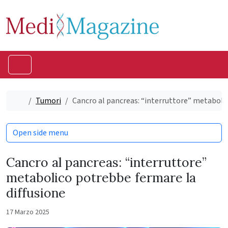
Skip to content
Skip to footer
Menu
Home
Tumori
Cancro al pancreas: “interruttore” metabolic
Open side menu
Cancro al pancreas: “interruttore”
metabolico potrebbe fermare la
diffusione
17 Marzo 2025