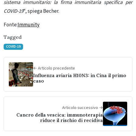
sistema immunitario: la firma immunitaria specifica per
COVID-19
“, spiega Becher.
Fonte:
Immunity
Tagged
COVID-19
← Articolo precedente
Influenza aviaria H10N3: in Cina il primo
caso
Articolo successivo →
Cancro della vescica: immunoterapia
riduce il rischio di recidiva