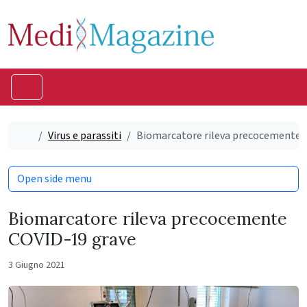
Skip to content
Skip to footer
Menu
Home
Virus e parassiti
Biomarcatore rileva precocemente 
Open side menu
Biomarcatore rileva precocemente
COVID-19 grave
3 Giugno 2021