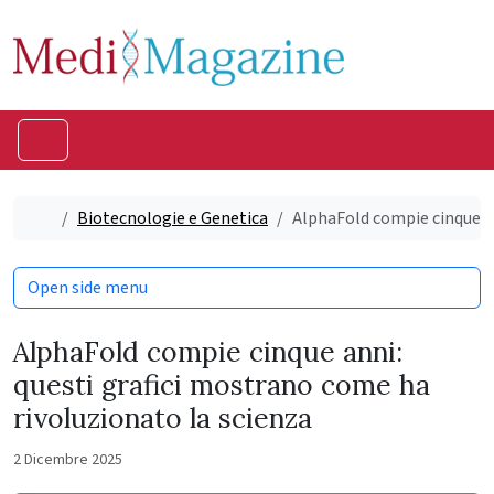
Skip to content
Skip to footer
Menu
Home
Biotecnologie e Genetica
AlphaFold compie cinque an
Open side menu
AlphaFold compie cinque anni:
questi grafici mostrano come ha
rivoluzionato la scienza
2 Dicembre 2025