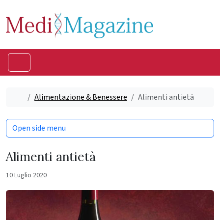
Skip to content
Skip to footer
Menu
Home
Alimentazione & Benessere
Alimenti antietà
Open side menu
Alimenti antietà
10 Luglio 2020