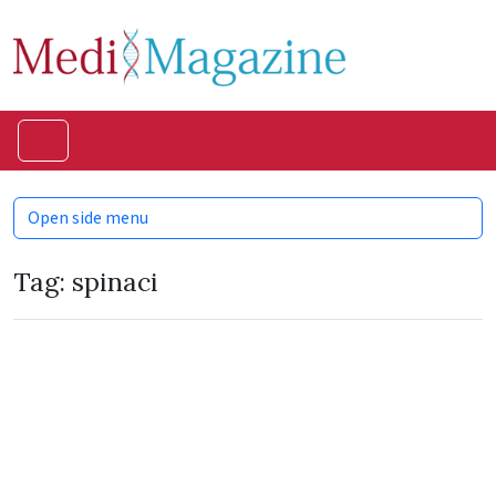
Skip to content
Skip to footer
Menu
Open side menu
Tag:
spinaci