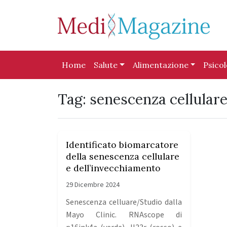
Skip to content
Skip to footer
Home
Salute
Alimentazione
Psico
Tag:
senescenza cellular
Identificato biomarcatore
della senescenza cellulare
e dell’invecchiamento
29 Dicembre 2024
Senescenza celluare/Studio dalla
Mayo Clinic. RNAscope di