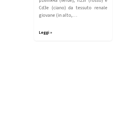
p16ink4a (verde), Il23r (rosso) e
Cd3e (ciano) da tessuto renale
giovane (in alto,…
Leggi »