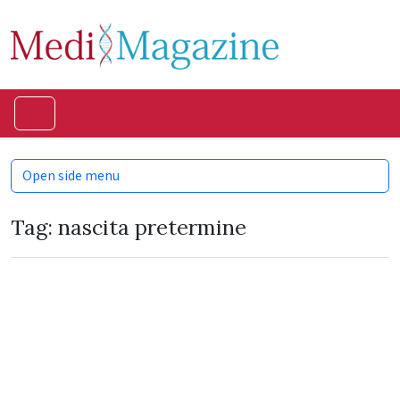
Skip to content
Skip to footer
Menu
Open side menu
Tag:
nascita pretermine