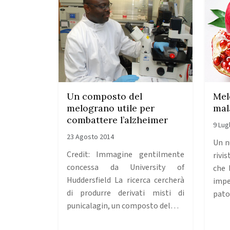
Un composto del
Mel
melograno utile per
mal
combattere l’alzheimer
9 Lug
23 Agosto 2014
Un n
Credit: Immagine gentilmente
rivi
concessa da University of
che 
Huddersfield La ricerca cercherà
imp
di produrre derivati ​​misti di
pato
punicalagin, un composto del…