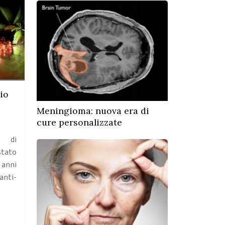
io
Meningioma: nuova era di
cure personalizzate
i di
stato
 anni
anti-