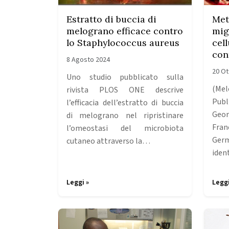
Estratto di buccia di
Met
melograno efficace contro
mig
lo Staphylococcus aureus
cel
con
8 Agosto 2024
20 Ot
Uno studio pubblicato sulla
(Me
rivista PLOS ONE descrive
Publi
l’efficacia dell’estratto di buccia
Ge
di melograno nel ripristinare
Fra
l’omeostasi del microbiota
Germ
cutaneo attraverso la…
iden
Leggi »
Leggi