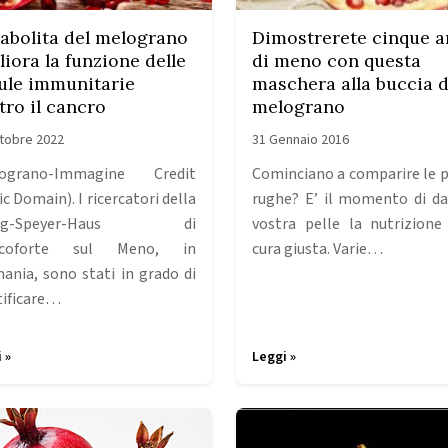
abolita del melograno
Dimostrerete cinque a
liora la funzione delle
di meno con questa
lule immunitarie
maschera alla buccia d
tro il cancro
melograno
tobre 2022
31 Gennaio 2016
lograno-Immagine Credit
Cominciano a comparire le 
c Domain). I ricercatori della
rughe? E’ il momento di da
org-Speyer-Haus di
vostra pelle la nutrizione
ncoforte sul Meno, in
cura giusta. Varie…
ania, sono stati in grado di
tificare…
 »
Leggi »