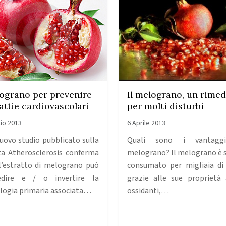
ograno per prevenire
Il melograno, un rimed
attie cardiovascolari
per molti disturbi
lio 2013
6 Aprile 2013
uovo studio pubblicato sulla
Quali sono i vantagg
sta Atherosclerosis conferma
melograno? Il melograno è 
l’estratto di melograno può
consumato per migliaia di
edire e / o invertire la
grazie alle sue proprietà 
logia primaria associata…
ossidanti,…