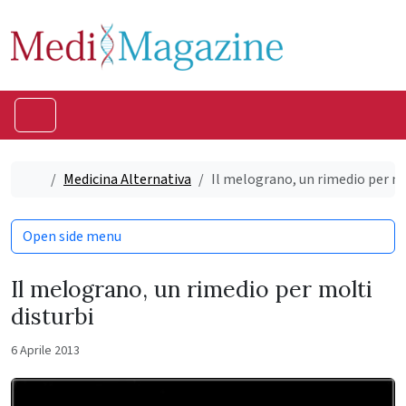
Skip to content
Skip to footer
Menu
Home
Medicina Alternativa
Il melograno, un rimedio per mo
Open side menu
Il melograno, un rimedio per molti
disturbi
6 Aprile 2013