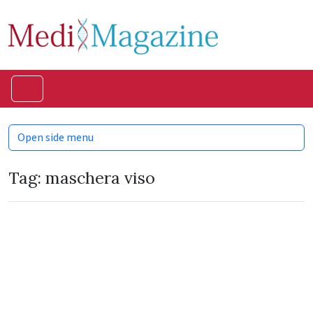
Skip to content
Skip to footer
Menu
Open side menu
Tag:
maschera viso