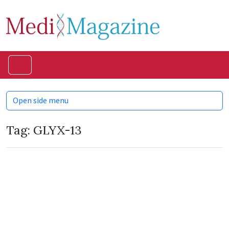
Skip to content
Skip to footer
Menu
Open side menu
Tag:
GLYX-13