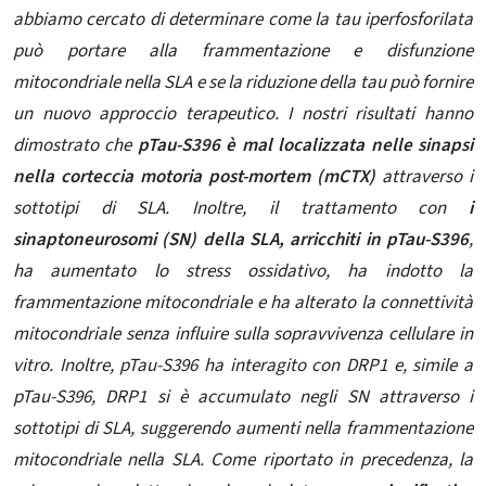
abbiamo cercato di determinare come la tau iperfosforilata
può portare alla frammentazione e disfunzione
mitocondriale nella SLA e se la riduzione della tau può fornire
un nuovo approccio terapeutico. I nostri risultati hanno
dimostrato che
pTau-S396 è mal localizzata nelle sinapsi
nella corteccia motoria post-mortem (mCTX)
attraverso i
sottotipi di SLA. Inoltre, il trattamento con
i
sinaptoneurosomi (SN) della SLA, arricchiti in pTau-S396
,
ha aumentato lo stress ossidativo, ha indotto la
frammentazione mitocondriale e ha alterato la connettività
mitocondriale senza influire sulla sopravvivenza cellulare in
vitro. Inoltre, pTau-S396 ha interagito con DRP1 e, simile a
pTau-S396, DRP1 si è accumulato negli SN attraverso i
sottotipi di SLA, suggerendo aumenti nella frammentazione
mitocondriale nella SLA. Come riportato in precedenza, la