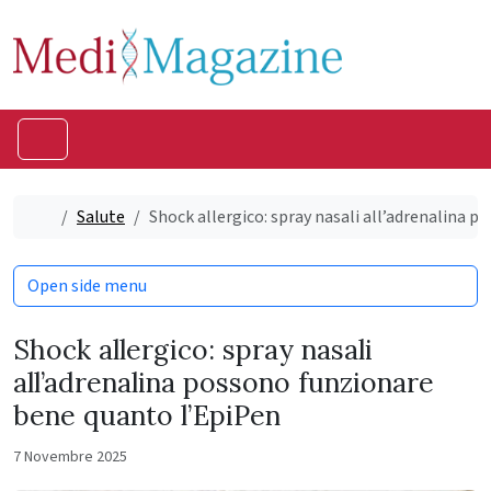
Skip to content
Skip to footer
Menu
Home
Salute
Shock allergico: spray nasali all’adrenalina 
Open side menu
Shock allergico: spray nasali
all’adrenalina possono funzionare
bene quanto l’EpiPen
7 Novembre 2025