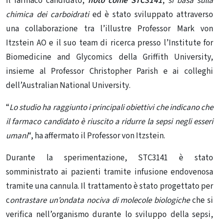
Il farmaco candidato,
noto come STC3141
,
si basa sulla
chimica dei carboidrati
ed è stato sviluppato attraverso
una collaborazione tra l’illustre Professor Mark von
Itzstein AO e il suo team di ricerca presso l’Institute for
B
iomedicine and Glycomics della Griffith University,
insieme al Professor Christopher Parish e ai colleghi
dell’Australian
National University
.
“
Lo studio ha raggiunto i principali obiettivi che indicano che
il farmaco candidato è riuscito a ridurre la sepsi negli esseri
umani
“, ha affermato il Professor von Itzstein.
Durante la sperimentazione, STC3141 è stato
somministrato ai pazienti tramite infusione endovenosa
tramite una cannula. Il trattamento è stato progettato per
c
ontrastare un’ondata nociva di molecole biologiche
che si
verifica nell’organismo durante lo sviluppo della sepsi,