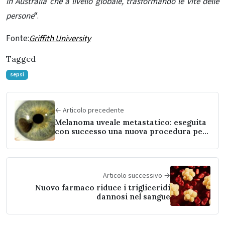
in Australia che a livello globale, trasformando le vite delle
persone
“.
Fonte:
Griffith University
Tagged
sepsi
← Articolo precedente
Melanoma uveale metastatico: eseguita
con successo una nuova procedura per
somministrare chemioterapia
Articolo successivo →
Nuovo farmaco riduce i trigliceridi
dannosi nel sangue