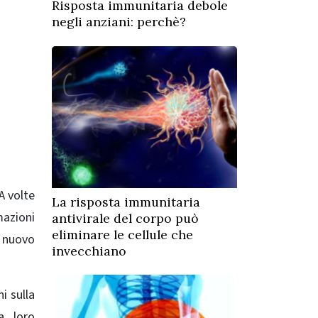
Risposta immunitaria debole
negli anziani: perchè?
A volte
La risposta immunitaria
mazioni
antivirale del corpo può
eliminare le cellule che
l nuovo
invecchiano
i sulla
a loro