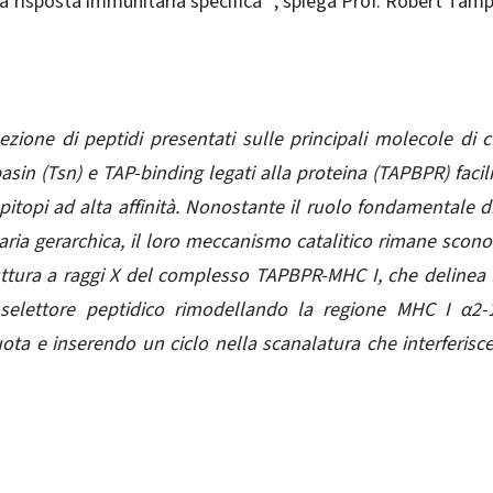
na risposta immunitaria specifica “, spiega Prof. Robert Tamp
ione di peptidi presentati sulle principali molecole di c
asin (Tsn) e TAP-binding legati alla proteina (TAPBPR) facili
pitopi ad alta affinità. Nonostante il ruolo fondamentale d
ria gerarchica, il loro meccanismo catalitico rimane scono
ruttura a raggi X del complesso TAPBPR-MHC I, che delinea 
 selettore peptidico rimodellando la regione MHC I α2-1
uota e inserendo un ciclo nella scanalatura che interferisce