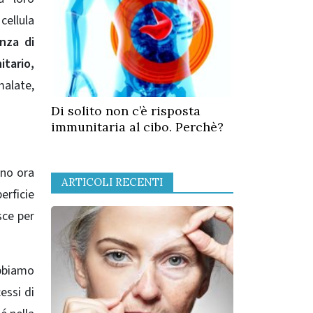
cellula
nza di
tario,
malate,
Di solito non c’è risposta
immunitaria al cibo. Perchè?
nno ora
ARTICOLI RECENTI
erficie
sce per
abbiamo
essi di