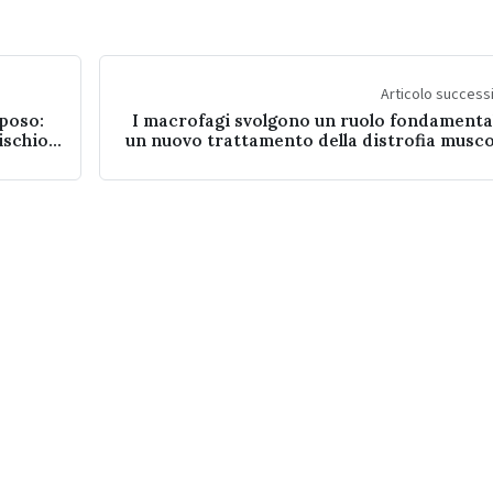
Articolo succes
poso:
I macrofagi svolgono un ruolo fondamental
ischio
un nuovo trattamento della distrofia musc