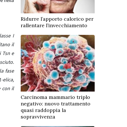
é nella
Ridurre l’apporto calorico per
rallentare l’invecchiamento
lasse I
tano il
i Tsn e
sciuto.
la fase
-elica,
 con il
Carcinoma mammario triplo
negativo: nuovo trattamento
quasi raddoppia la
sopravvivenza