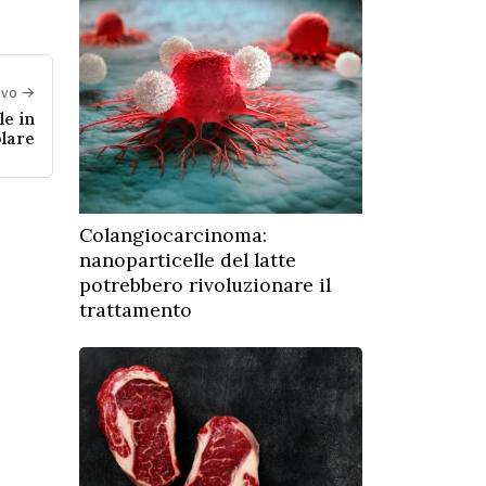
sivo →
e in
olare
Colangiocarcinoma:
nanoparticelle del latte
potrebbero rivoluzionare il
trattamento