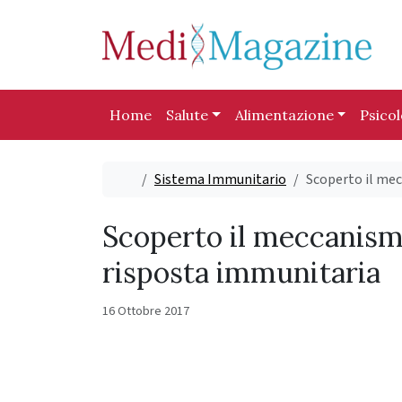
Skip to content
Skip to footer
Home
Salute
Alimentazione
Psico
Home
Sistema Immunitario
Scoperto il mec
Scoperto il meccanismo
risposta immunitaria
16 Ottobre 2017