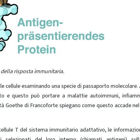
 della risposta immunitaria.
lle cellule esaminando una specie di passaporto molecolare. 
iato e questo può portare a malattie autoimmuni, infiam
ersità Goethe di Francoforte spiegano come questo accade ne
cellule T del sistema immunitario adattativo, le informazion
 selezionati del loro interno (chiamati antigeni) sull