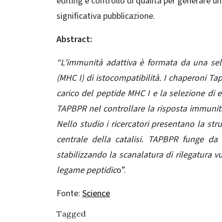
editing e controllo di qualità per generare u
significativa pubblicazione.
Abstract:
“L’immunità adattiva è formata da una selez
(MHC I) di istocompatibilità. I chaperoni Tap
carico del peptide MHC I e la selezione di e
TAPBPR nel controllare la risposta immunita
Nello studio i ricercatori presentano la st
centrale della catalisi. TAPBPR funge da
stabilizzando la scanalatura di rilegatura v
legame peptidic
o”.
Fonte:
Science
Tagged