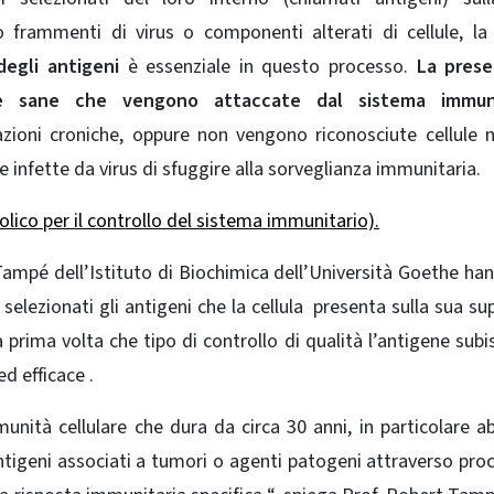
 frammenti di virus o componenti alterati di cellule, la 
degli antigeni
è essenziale in questo processo.
La prese
ule sane che vengono attaccate dal sistema immuni
ioni croniche, oppure non vengono riconosciute cellule 
le infette da virus di sfuggire alla sorveglianza immunitaria.
ico per il controllo del sistema immunitario).
Tampé dell’Istituto di Biochimica dell’Università Goethe ha
lezionati gli antigeni che la cellula presenta sulla sua sup
a prima volta che tipo di controllo di qualità l’antigene subi
d efficace .
munità cellulare che dura da circa 30 anni, in particolare 
tigeni associati a tumori o agenti patogeni attraverso proc