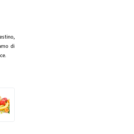
estino,
iamo di
ce.