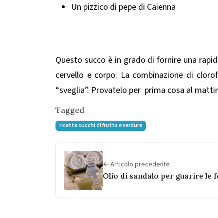
Un pizzico di pepe di Caienna
Questo
succo è in
grado di fornire una rapid
cervello e corpo. La combinazione di clorof
“sveglia”.
Provatelo per prima cosa al mattino
Tagged
ricette succhi di frutta e verdure
← Articolo precedente
Olio di sandalo per guarire le f