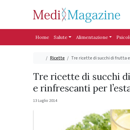
Skip to content
Skip to footer
Home
Salute
Alimentazione
Psico
Home
Ricette
Tre ricette di succhi di frutta 
Tre ricette di succhi d
e rinfrescanti per l’est
13 Luglio 2014