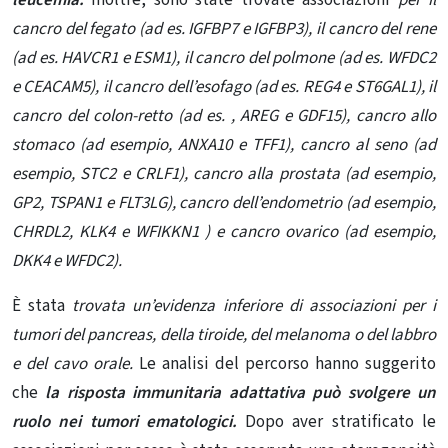
leucemia.
Inoltre, sono state trovate associazioni
per il
cancro del fegato (ad es. IGFBP7 e IGFBP3), il cancro del rene
(ad es. HAVCR1 e ESM1), il cancro del polmone (ad es. WFDC2
e CEACAM5), il cancro dell’esofago (ad es. REG4 e ST6GAL1), il
cancro del colon-retto (ad es. , AREG e GDF15), cancro allo
stomaco (ad esempio, ANXA10 e TFF1), cancro al seno (ad
esempio, STC2 e CRLF1), cancro alla prostata (ad esempio,
GP2, TSPAN1 e FLT3LG), cancro dell’endometrio (ad esempio,
CHRDL2, KLK4 e WFIKKN1 ) e cancro ovarico (ad esempio,
DKK4 e WFDC2).
È stata
trovata un’evidenza inferiore di associazioni per i
tumori del pancreas, della tiroide,
del melanoma
o del labbro
e del cavo orale.
Le analisi del percorso hanno suggerito
che
la risposta immunitaria adattativa può svolgere un
ruolo nei tumori ematologici.
Dopo aver stratificato le