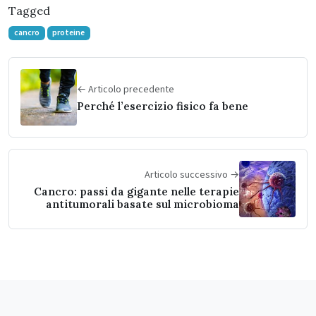
Tagged
cancro
proteine
← Articolo precedente
Perché l’esercizio fisico fa bene
Articolo successivo →
Cancro: passi da gigante nelle terapie
antitumorali basate sul microbioma