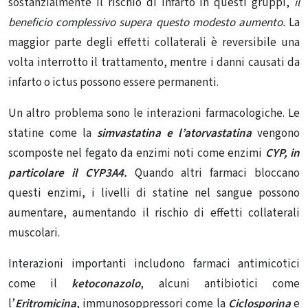
sostanzialmente il rischio di infarto in questi gruppi,
il
beneficio complessivo supera questo modesto aumento.
La
maggior parte degli effetti collaterali è reversibile una
volta interrotto il trattamento, mentre i danni causati da
infarto o ictus possono essere permanenti.
Un altro problema sono le interazioni farmacologiche. Le
statine come la
simvastatina e l’atorvastatina
vengono
scomposte nel fegato da enzimi noti come enzimi
CYP, in
particolare il CYP3A4.
Quando altri farmaci bloccano
questi enzimi, i livelli di statine nel sangue possono
aumentare, aumentando il rischio di effetti collaterali
muscolari.
Interazioni importanti
includono farmaci antimicotici
come il
ketoconazolo
, alcuni
antibiotici
come
l’
Eritromicina
, immunosoppressori come la
Ciclosporina
e