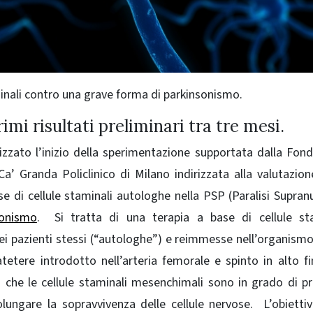
aminali contro una grave forma di parkinsonismo.
imi risultati preliminari tra tre mesi.
rizzato l’inizio della sperimentazione supportata dalla Fon
a’ Granda Policlinico di Milano indirizzata alla valutazion
ase di cellule staminali autologhe nella PSP (Paralisi Supran
onismo
. Si tratta di una terapia a base di cellule sta
i pazienti stessi (“autologhe”) e reimmesse nell’organismo
tetere introdotto nell’arteria femorale e spinto in alto fi
to che le cellule staminali mesenchimali sono in grado di p
olungare la sopravvivenza delle cellule nervose. L’obietti