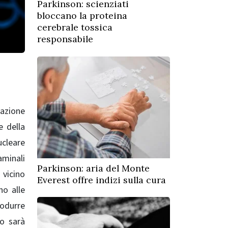
Parkinson: scienziati
bloccano la proteina
cerebrale tossica
responsabile
dazione
e della
ucleare
minali
Parkinson: aria del Monte
 vicino
Everest offre indizi sulla cura
no alle
rodurre
vo sarà