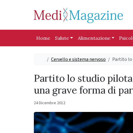
Skip to content
Skip to footer
Home
Salute
Alimentazione
Psico
Home
Cervello e sistema nervoso
Partito lo
Partito lo studio pilot
una grave forma di pa
24 Dicembre 2012