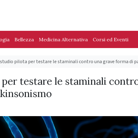
logia
Bellezza
Medicina Alternativa
Corsi ed Eventi
 studio pilota per testare le staminali contro una grave forma di
a per testare le staminali contr
rkinsonismo