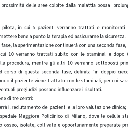
 in prossimità delle aree colpite dalla malattia possa prolun
 pilota, in cui 5 pazienti verranno trattati e monitorati
ettere bene a punto la terapia ed assicurarne la sicurezza.
a fase, la sperimentazione continuerà con una seconda fase, i
i cui 10 verranno trattati subito con le staminali e dopo
la procedura, mentre gli altri 10 verranno sottoposti pri
l corso di questa seconda fase, definita “in doppio cieco
ndo il paziente viene trattato con le staminali, per cui sar
entuali pregiudizi possano influenzare i risultati.
ne di tre centri:
rà il reclutamento dei pazienti e la loro valutazione clinica;
edale Maggiore Policlinico di Milano, dove le cellule st
o osseo, isolate, coltivate e opportunamente preparate pr