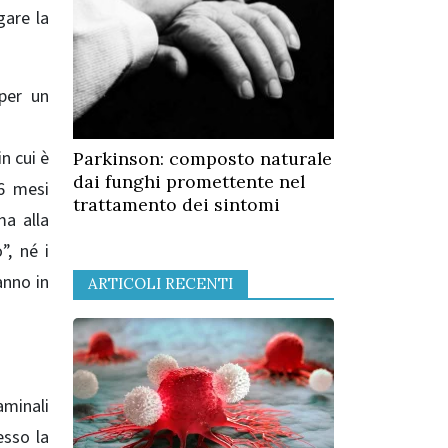
gare la
 per un
n cui è
Parkinson: composto naturale
dai funghi promettente nel
 6 mesi
trattamento dei sintomi
ma alla
”, né i
anno in
ARTICOLI RECENTI
aminali
esso la