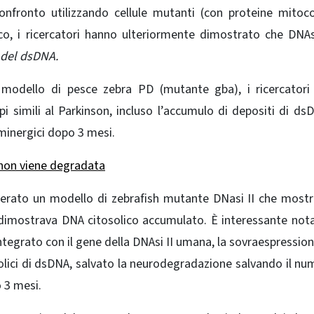
nfronto utilizzando cellule mutanti (con proteine ​​mitoco
ico, i ricercatori hanno ulteriormente dimostrato che DNAs
del dsDNA.
 modello di pesce zebra PD (mutante gba), i ricercatori
 simili al Parkinson, incluso l’accumulo di depositi di ds
aminergici dopo 3 mesi.
 non viene degradata
enerato un modello di zebrafish mutante DNasi II che most
dimostrava DNA citosolico accumulato. È interessante not
tegrato con il gene della DNAsi II umana, la sovraespression
olici di dsDNA, salvato la neurodegradazione salvando il nu
 3 mesi.