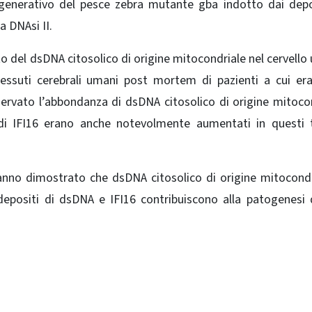
generativo del pesce zebra mutante gba indotto dai depo
a DNAsi II.
tto del dsDNA citosolico di origine mitocondriale nel cervell
tessuti cerebrali umani post mortem di pazienti a cui er
ervato l’abbondanza di dsDNA citosolico di origine mitoco
i di IFI16 erano anche notevolmente aumentati in questi 
 hanno dimostrato che dsDNA citosolico di origine mitocondr
depositi di dsDNA e IFI16 contribuiscono alla patogenesi