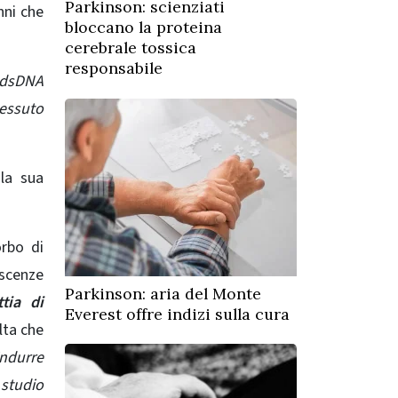
Parkinson: scienziati
nni che
bloccano la proteina
cerebrale tossica
responsabile
i dsDNA
tessuto
la sua
orbo di
oscenze
Parkinson: aria del Monte
tia di
Everest offre indizi sulla cura
lta che
ndurre
studio