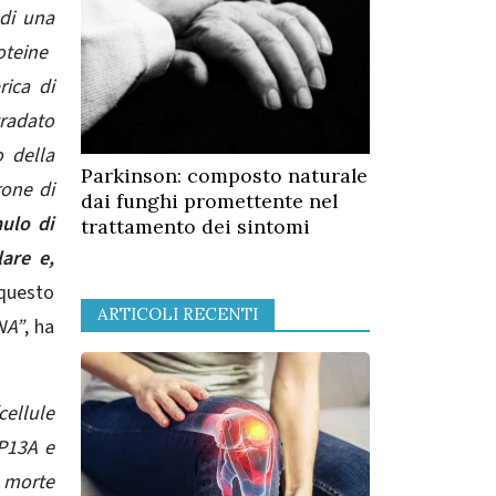
 di una
eine ​​
ica di
radato
o della
Parkinson: composto naturale
rone di
dai funghi promettente nel
ulo di
trattamento dei sintomi
lare e,
 questo
ARTICOLI RECENTI
NA”
, ha
cellule
TP13A e
e morte