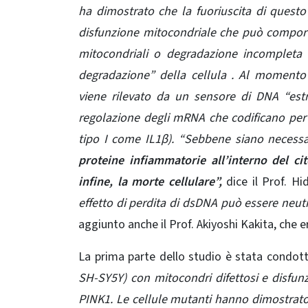
ha dimostrato che la fuoriuscita di questo
disfunzione mitocondriale che può comportar
mitocondriali o degradazione incompleta
degradazione” della cellula . Al momento
viene rilevato da un sensore di DNA “estr
regolazione degli mRNA che codificano per le
tipo I come IL1β). “Sebbene siano necessari
proteine ​​infiammatorie all’interno del c
infine, la morte cellulare”,
dice il Prof. H
effetto di perdita di dsDNA può essere neut
aggiunto anche il Prof. Akiyoshi Kakita, che e
La prima parte dello studio è stata condot
SH-SY5Y) con mitocondri difettosi e disfun
PINK1. Le cellule mutanti hanno dimostrato