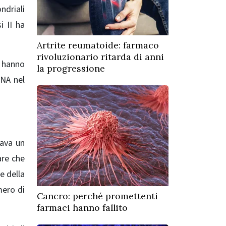
ndriali
i II ha
Artrite reumatoide: farmaco
rivoluzionario ritarda di anni
 hanno
la progressione
DNA nel
rava un
are che
e della
mero di
Cancro: perché promettenti
farmaci hanno fallito