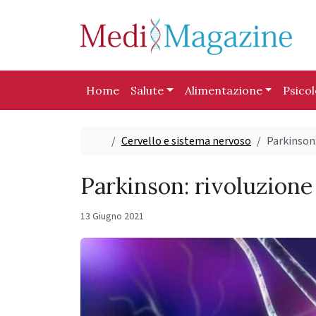
Skip to content
Skip to footer
Home
Salute
Alimentazione
Psico
Home
Cervello e sistema nervoso
Parkinson
Parkinson: rivoluzione
13 Giugno 2021