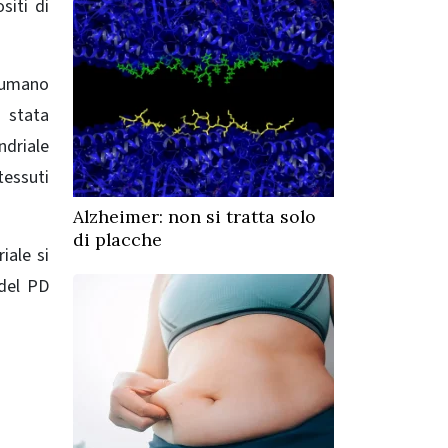
siti di
o umano
a stata
ndriale
tessuti
Alzheimer: non si tratta solo
di placche
iale si
 del PD