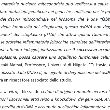
 materiale nucleico mitocondriale può verificarsi a causa
e mutazioni genetiche nei geni che codificano per le prot
 del dsDNA mitocondriale nel lisosoma che è una “fabbr
 della fuoriuscita nel citoplasma, questo dsDNA non deg
aneo” del citoplasma (IFI16) che attiva quindi l’aument
 proteine ​​infiammatorie (citochine stimolate dall’interfe
e ulteriori indagini, ipotizziamo che
il successivo accum
itoplasma, possa causare uno squilibrio funzionale cellu
ideaki Matsui, Professore, Università di Niigata. “Tuttavia,
ralizzato dalla DNAsi II, un agente di degradazione del dsD
ra un ricercatore associato dello studio.
ta
in vitro
, utilizzando c
ellule di origine tumorale nervosa (
zioni lisosomiali attraverso il knockdown dei geni GBA, A
 perdita di dsDNA e accumulo di citochine infiammatorie 