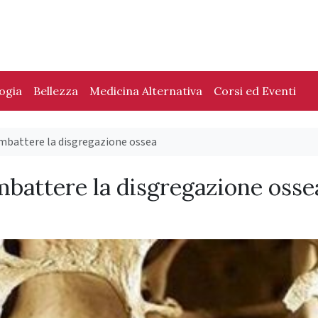
logia
Bellezza
Medicina Alternativa
Corsi ed Eventi
mbattere la disgregazione ossea
battere la disgregazione osse