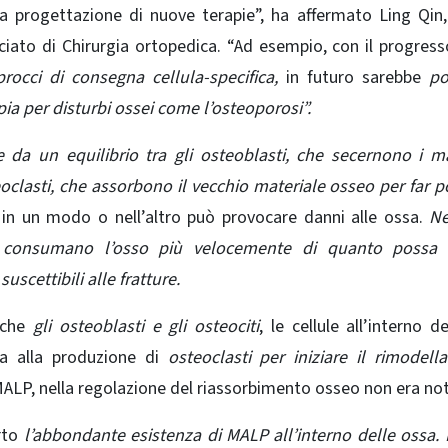
a progettazione di nuove terapie”, ha affermato Ling Qin,
ciato di Chirurgia ortopedica. “Ad esempio, con il progress
rocci di consegna cellula-specifica,
in futuro sarebbe
po
pia per
disturbi ossei come l’osteoporosi”.
a un equilibrio tra gli osteoblasti, che secernono i ma
oclasti, che assorbono il vecchio materiale osseo per far p
o in un modo o nell’altro può provocare danni alle ossa.
Ne
tivi consumano l’osso più velocemente di quanto possa 
scettibili alle fratture.
 che
gli osteoblasti e gli osteociti
, le cellule all’interno de
a alla produzione di
osteoclasti per iniziare il rimodel
le MALP, nella regolazione del riassorbimento osseo non era no
erto
l’abbondante esistenza di MALP all’interno delle ossa.