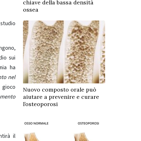
chiave della bassa densità
ossea
 studio
engono,
io sui
nia ha
nto nel
 gioco
Nuovo composto orale può
lamento
aiutare a prevenire e curare
l’osteoporosi
tirà il