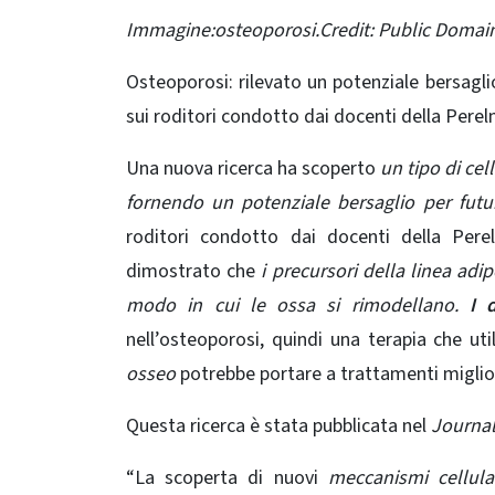
Immagine:osteoporosi.Credit: Public Domai
Osteoporosi: rilevato un potenziale bersagl
sui roditori condotto dai docenti della Perel
Una nuova ricerca ha scoperto
un tipo di cel
fornendo un potenziale bersaglio per futur
roditori condotto dai docenti della Pere
dimostrato che
i precursori della linea ad
modo in cui le ossa si rimodellano.
I d
nell’osteoporosi, quindi una terapia che uti
osseo
potrebbe portare a trattamenti miglior
Questa ricerca è stata pubblicata nel
Journal 
“La scoperta di nuovi
meccanismi cellular