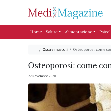
Skip to content
Skip to footer
Home
Salute
Alimentazione
Psico
Home
Ossa e muscoli
Osteoporosi: come co
Osteoporosi: come com
22 Novembre 2020