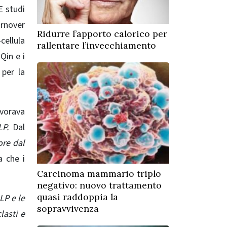
 studi
urnover
Ridurre l’apporto calorico per
cellula
rallentare l’invecchiamento
Qin e i
 per la
avorava
P.
Dal
re dal
a che i
Carcinoma mammario triplo
negativo: nuovo trattamento
quasi raddoppia la
LP e le
sopravvivenza
lasti e