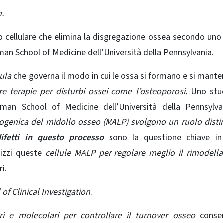
n.
io cellulare che elimina la disgregazione ossea secondo uno
man School of Medicine dell’Università della Pennsylvania.
lula
che governa il modo in cui le ossa si formano e si mant
e terapie per disturbi ossei come l’osteoporosi.
Uno stud
lman School of Medicine dell’Università della Pennsylva
ipogenica del midollo osseo (MALP) svolgono un ruolo disti
ifetti in questo processo
sono la questione chiave in
lizzi queste
cellule MALP per regolare meglio il rimodel
i.
of Clinical Investigation
.
i e molecolari per controllare il turnover osseo
consen