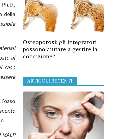
 Ph.D.,
o della
ssibile
Osteoporosi: gli integratori
teriali
possono aiutare a gestire la
condizione?
osto al
l caso
essere
ARTICOLI RECENTI
ll’osso
lamento
to.
I MALP