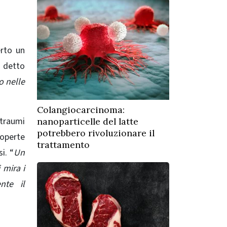
erto un
 detto
o nelle
Colangiocarcinoma:
 traumi
nanoparticelle del latte
potrebbero rivoluzionare il
coperte
trattamento
i. “
Un
 mira i
nte il