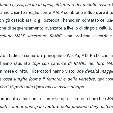
ano i grassi, chiamati lipidi, all’interno del
midollo osseo
.
E
ri hanno chiarito meglio come MALP sembrano influenzare il t
gli osteoblasti o gli osteociti, hanno un contatto cellula-
iche di sequenziamento avanzate a livello di singola cellula, 
cellule MALP secernono RANKL
, una proteina essenziale
to studio, il cui autore principale è Wei Yu, MD, Ph.D., che l
 hanno studiato
topi con carenze di RANKL nei loro MAL
mese di vita, i ricercatori hanno visto
una densità maggio
 ossa lunghe (come il femore) e delle vertebre
, qualcos
co” rispetto alla tipica massa ossea di topo
.
o continuato a funzionare come sempre, sembrerebbe che
i MA
duati come il principale motore della funzione degli osteoc